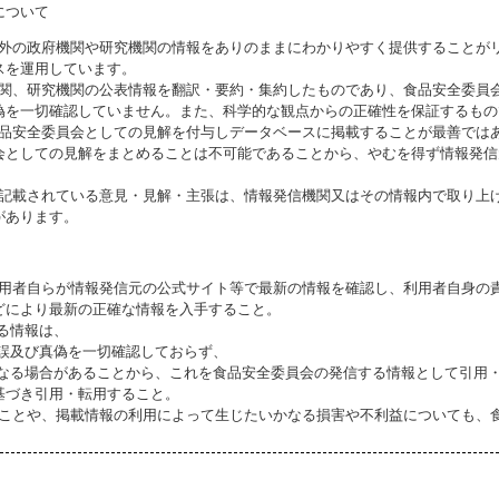
について
海外の政府機関や研究機関の情報をありのままにわかりやすく提供することが
スを運用しています。
機関、研究機関の公表情報を翻訳・要約・集約したものであり、食品安全委員
偽を一切確認していません。また、科学的な観点からの正確性を保証するもの
食品安全委員会としての見解を付与しデータベースに掲載することが最善では
会としての見解をまとめることは不可能であることから、やむを得ず情報発信
に記載されている意見・見解・主張は、情報発信機関又はその情報内で取り上
があります。
利用者自らが情報発信元の公式サイト等で最新の情報を確認し、利用者自身の
どにより最新の正確な情報を入手すること。
いる情報は、
誤及び真偽を一切確認しておらず、
る場合があることから、これを食品安全委員会の発信する情報として引用・
基づき引用・転用すること。
ることや、掲載情報の利用によって生じたいかなる損害や不利益についても、