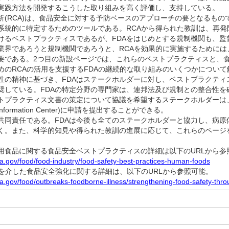
実践方法を開発するこうした取り組みを高く評価し、支持している。
(RCA)は、食品安全に対する予防ベースのアプローチの要となるもの
系統的に特定するためのツールである。RCAから得られた教訓は、再発
けるベストプラクティスであるが、FDAをはじめとする規制機関も、監
業界であろうと規制機関であろうと、RCAを効果的に実施するためには
要である。2つ目の新設ページでは、これらのベストプラクティスと、
めのRCAの活用を支援するFDAの継続的な取り組みのいくつかについ
の精神に基づき、FDAはステークホルダーに対し、ベストプラクティス
奨している。FDAの特定分野の専門家は、連邦法及び規制との整合性を
トプラクティス文書の策定について協議を希望するステークホルダーは、食
ic Information Center)に申請を提出することができる。
同責任である。FDAは今後も全てのステークホルダーと協力し、病原
く。また、科学的知見や得られた教訓の進展に応じて、これらのページ
用食品に関する食品安全ベストプラクティスの詳細は以下のURLから参
da.gov/food/food-industry/food-safety-best-practices-human-foods
Aを介した食品安全強化に関する詳細は、以下のURLから参照可能。
da.gov/food/outbreaks-foodborne-illness/strengthening-food-safety-thr