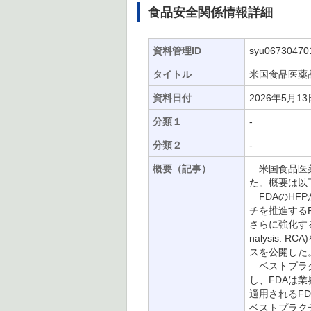
食品安全関係情報詳細
資料管理ID
syu06730470
タイトル
米国食品医薬
資料日付
2026年5月13
分類１
-
分類２
-
概要（記事）
米国食品医薬
た。概要は以
FDAのHF
チを推進する
さらに強化する
nalysis
スを公開した
ベストプラク
し、FDAは
適用されるF
ベストプラク