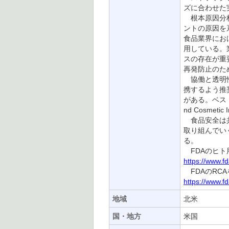
ズに合わせた
根本原因分析
ントの原因を
食品業界にお
用している。
スの存在が重
再発防止のた
協働と透明性
携するよう推
がある。ベス
nd Cosmet
食品安全は共
取り組んでい
る。
FDAのヒト
https://www.f
FDAのRC
https://www.f
地域
北米
国・地方
米国