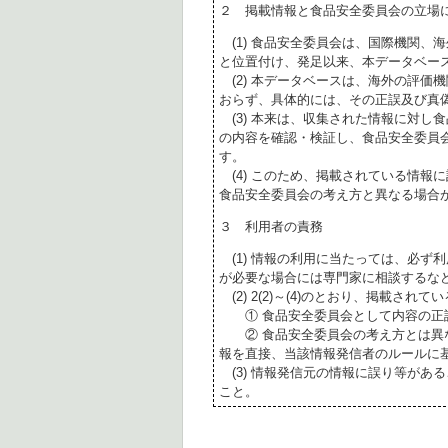
２ 掲載情報と食品安全委員会の立場
(1) 食品安全委員会は、国際機関、
と位置付け、発足以来、本データベー
(2) 本データベースは、海外の評価
おらず、具体的には、その正誤及び真
(3) 本来は、収集された情報に対し
の内容を確認・検証し、食品安全委員
す。
(4) このため、掲載されている情報
食品安全委員会の考え方と異なる場合
３ 利用者の責務
(1) 情報の利用に当たっては、必ず
が必要な場合には専門家に相談するな
(2) 2(2)～(4)のとおり、掲載されて
① 食品安全委員会として内容の正
② 食品安全委員会の考え方とは異な
報を直接、当該情報発信者のルールに
(3) 情報発信元の情報に誤り等があ
こと。