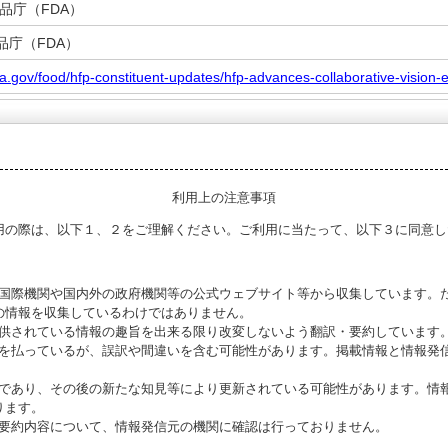
品庁（FDA）
品庁（FDA）
da.gov/food/hfp-constituent-updates/hfp-advances-collaborative-vision-
利用上の注意事項
用の際は、以下１、２をご理解ください。ご利用に当たって、以下３に同意し
る国際機関や国内外の政府機関等の公式ウェブサイト等から収集しています。
の情報を収集しているわけではありません。
提供されている情報の趣旨を出来る限り改変しないよう翻訳・要約しています
意を払っているが、誤訳や間違いを含む可能性があります。掲載情報と情報発
のであり、その後の新たな知見等により更新されている可能性があります。情報
ります。
び要約内容について、情報発信元の機関に確認は行っておりません。