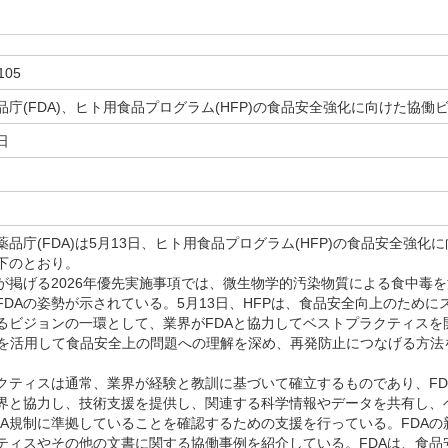
105
品庁(FDA)、ヒト用食品プログラム(HFP)の食品安全強化に向けた協働
日
品庁(FDA)は5月13日、ヒト用食品プログラム(HFP)の食品安全強
下のとおり。
Pが掲げる2026年優先実施事項では、微生物学的汚染物質による食中毒
FDAの姿勢が示されている。5月13日、HFPは、食品安全向上のため
ビジョンの一環として、業界がFDAと協力してベストプラクティスを開発し、
: RCA)を活用して食品安全上の問題への理解を深め、再発防止につなげる
。
ティスは通常、業界が経験と教訓に基づいて確立するものであり、FD
業界と協力し、技術支援を提供し、関連する科学情報やデータを共有し、
DA規制に準拠していることを確認するための支援を行っている。FDAの
ティスやその他の文書に関する協働事例を紹介している。FDAは、食品