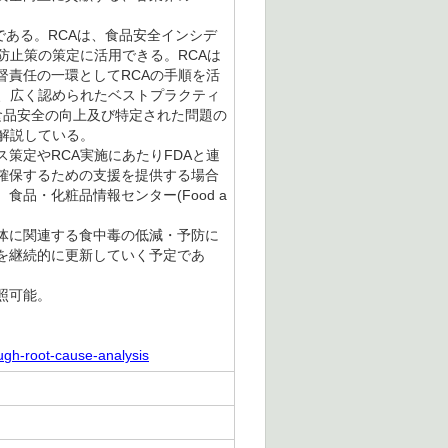
である。RCAは、食品安全インシデ
防止策の策定に活用できる。RCAは
督責任の一環としてRCAの手順を活
、広く認められたベストプラクティ
食品安全の向上及び特定された問題の
て解説している。
策定やRCA実施にあたりFDAと連
確保するための支援を提供する場合
品・化粧品情報センター(Food a
体に関連する食中毒の低減・予防に
を継続的に更新していく予定であ
照可能。
ough-root-cause-analysis