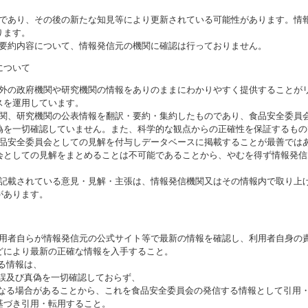
のであり、その後の新たな知見等により更新されている可能性があります。情報
ります。
び要約内容について、情報発信元の機関に確認は行っておりません。
について
海外の政府機関や研究機関の情報をありのままにわかりやすく提供することが
スを運用しています。
機関、研究機関の公表情報を翻訳・要約・集約したものであり、食品安全委員
偽を一切確認していません。また、科学的な観点からの正確性を保証するもの
食品安全委員会としての見解を付与しデータベースに掲載することが最善では
会としての見解をまとめることは不可能であることから、やむを得ず情報発信
に記載されている意見・見解・主張は、情報発信機関又はその情報内で取り上
があります。
利用者自らが情報発信元の公式サイト等で最新の情報を確認し、利用者自身の
どにより最新の正確な情報を入手すること。
いる情報は、
誤及び真偽を一切確認しておらず、
る場合があることから、これを食品安全委員会の発信する情報として引用・
基づき引用・転用すること。