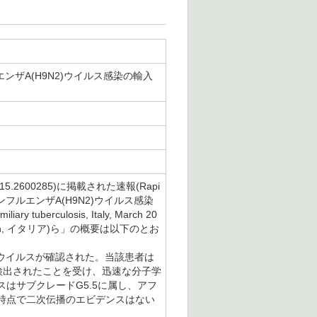
ザA(H9N2)ウイルス感染の輸入
26.31.15.2600285)に掲載された速報(Rapi
インフルエンザA(H9N2)ウイルス感染
liary tuberculosis, Italy, March 20
ity of Milan, イタリア)ら」の概要は以下のとお
2)ウイルスが確認された。当該患者は
検出されたことを受け、迅速な分子学
はサブクレードG5.5に属し、アフ
時点で二次伝播のエビデンスはない