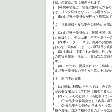
信元の文章が常に優先されます。
(4) 掲載情報は、情報収集時点のも
は、リンク切れとなっている場合があ
(5) 食品安全委員会が行った翻訳及
２ 掲載情報と食品安全委員会の立場
(1) 食品安全委員会は、国際機関、
と位置付け、発足以来、本データベー
(2) 本データベースは、海外の評価
おらず、具体的には、その正誤及び真
(3) 本来は、収集された情報に対し
の内容を確認・検証し、食品安全委員
す。
(4) このため、掲載されている情報
食品安全委員会の考え方と異なる場合
３ 利用者の責務
(1) 情報の利用に当たっては、必ず
が必要な場合には専門家に相談するな
(2) 2(2)～(4)のとおり、掲載されて
① 食品安全委員会として内容の正
② 食品安全委員会の考え方とは異な
報を直接、当該情報発信者のルールに