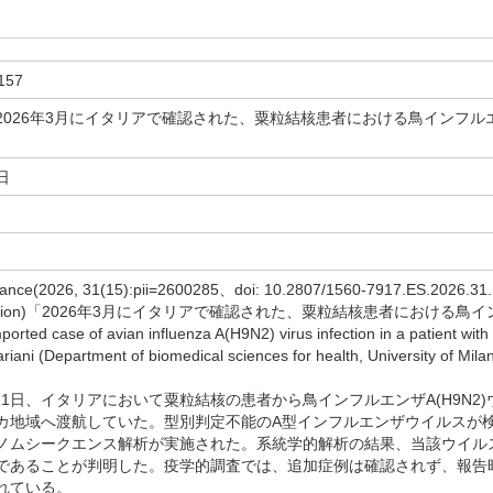
157
2026年3月にイタリアで確認された、粟粒結核患者における鳥インフルエン
日
lance(2026, 31(15):pii=2600285、doi: 10.2807/1560-7917.ES.20
nication)「2026年3月にイタリアで確認された、粟粒結核患者における鳥
d case of avian influenza A(H9N2) virus infection in a patient with mi
iani (Department of biomedical sciences for health, Univers
月21日、イタリアにおいて粟粒結核の患者から鳥インフルエンザA(H9N
カ地域へ渡航していた。型別判定不能のA型インフルエンザウイルスが
ノムシークエンス解析が実施された。系統学的解析の結果、当該ウイルス
であることが判明した。疫学的調査では、追加症例は確認されず、報告
れている。