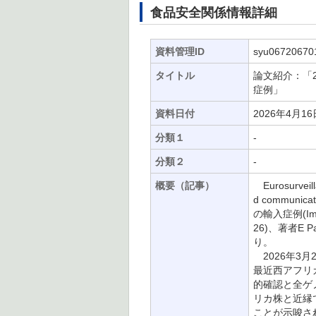
食品安全関係情報詳細
資料管理ID
syu06720670
タイトル
論文紹介：「
症例」
資料日付
2026年4月16
分類１
-
分類２
-
概要（記事）
Eurosurveil
d commu
の輸入症例(Importe
26)、著者E Par
り。
2026年3
最近西アフリ
的確認と全ゲ
リカ株と近縁
ことが示唆さ