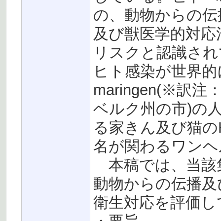
の、動物からの伝
及び獣医学的対応
リスクと認識されてお
ヒト感染が世界的に
maringen(
ベルク州の市)の
る家きん及び猫のH
名が関わるワンヘ
本稿では、当該
動物からの伝播及
衛生対応を評価し