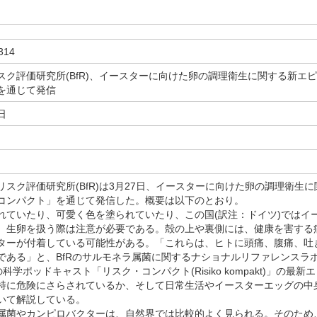
314
スク評価研究所(BfR)、イースターに向けた卵の調理衛生に関する新エ
を通じて発信
日
スク評価研究所(BfR)は3月27日、イースターに向けた卵の調理衛生
コンパクト」を通じて発信した。概要は以下のとおり。
ていたり、可愛く色を塗られていたり、この国(訳注：ドイツ)ではイ
、生卵を扱う際は注意が必要である。殻の上や裏側には、健康を害する
ターが付着している可能性がある。「これらは、ヒトに頭痛、腹痛、吐
ある」と、BfRのサルモネラ属菌に関するナショナルリファレンスラボラトリ
の科学ポッドキャスト「リスク・コンパクト(Risiko kompakt)」の最
特に危険にさらされているか、そして日常生活やイースターエッグの中
いて解説している。
菌やカンピロバクターは、自然界では比較的よく見られる。そのため