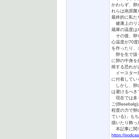
かわらず、卵
れらは病原菌
最終的に私た
健康上のリス
蔵庫の温度は
その後、卵を
心温度が70
を作ったり、
卵を生で扱う
に卵の中身を
殖する恐れが
イースター用
に付着してい
しかし、卵の
は避けるべき
現在では多く
ご(Blase
程度の力で卵
ている)」も
描いたり飾っ
本記事に関す
https://podca