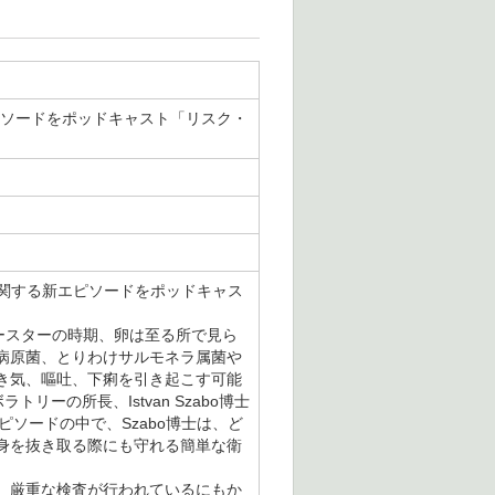
ピソードをポッドキャスト「リスク・
に関する新エピソードをポッドキャス
ースターの時期、卵は至る所で見ら
病原菌、とりわけサルモネラ属菌や
き気、嘔吐、下痢を引き起こす可能
ーの所長、Istvan Szabo博士
新エピソードの中で、Szabo博士は、ど
身を抜き取る際にも守れる簡単な衛
、厳重な検査が行われているにもか