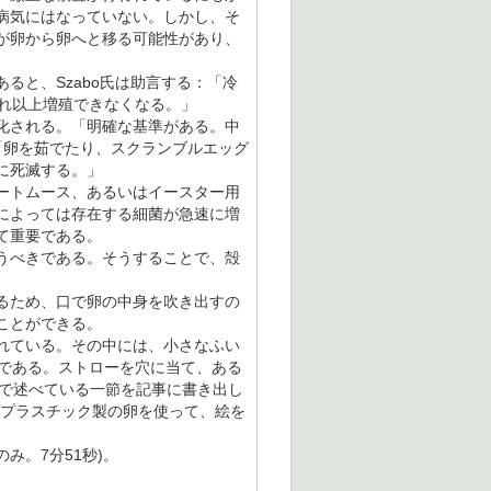
病気にはなっていない。しかし、そ
が卵から卵へと移る可能性があり、
と、Szabo氏は助言する：「冷
れ以上増殖できなくなる。」
化される。「明確な基準がある。中
。「卵を茹でたり、スクランブルエッグ
に死滅する。」
ートムース、あるいはイースター用
によっては存在する細菌が急速に増
て重要である。
うべきである。そうすることで、殻
るため、口で卵の中身を吹き出すの
ことができる。
れている。その中には、小さなふい
十分である。ストローを穴に当て、ある
トで述べている一節を記事に書き出し
、プラスチック製の卵を使って、絵を
み。7分51秒)。