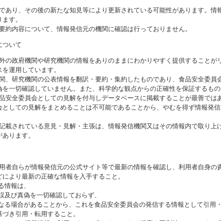
のであり、その後の新たな知見等により更新されている可能性があります。情報
ります。
び要約内容について、情報発信元の機関に確認は行っておりません。
について
海外の政府機関や研究機関の情報をありのままにわかりやすく提供することが
スを運用しています。
機関、研究機関の公表情報を翻訳・要約・集約したものであり、食品安全委員
偽を一切確認していません。また、科学的な観点からの正確性を保証するもの
食品安全委員会としての見解を付与しデータベースに掲載することが最善では
会としての見解をまとめることは不可能であることから、やむを得ず情報発信
に記載されている意見・見解・主張は、情報発信機関又はその情報内で取り上
があります。
利用者自らが情報発信元の公式サイト等で最新の情報を確認し、利用者自身の
どにより最新の正確な情報を入手すること。
いる情報は、
誤及び真偽を一切確認しておらず、
る場合があることから、これを食品安全委員会の発信する情報として引用・
基づき引用・転用すること。