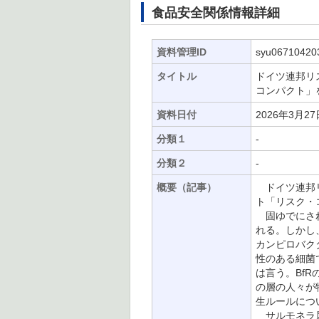
食品安全関係情報詳細
資料管理ID
syu06710420
タイトル
ドイツ連邦リ
コンパクト」
資料日付
2026年3月27
分類１
-
分類２
-
概要（記事）
ドイツ連邦リ
ト「リスク・
固ゆでにされ
れる。しかし
カンピロバク
性のある細菌で
は言う。BfR
の層の人々が
生ルールにつ
サルモネラ属