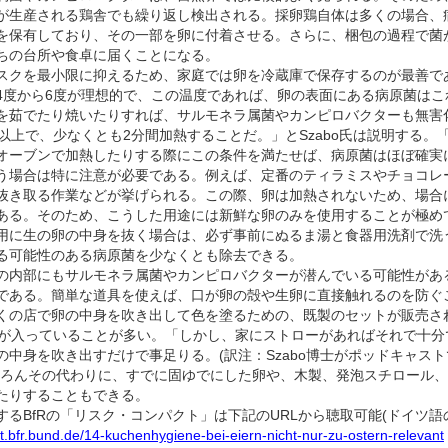
が生産される鶏舎でも繰り返し検出される。採卵鶏自体は多くの場合、
を保有しており、その一部を卵に付着させる。さらに、梱包の過程で菌
ちの台所や食卓に届くことになる。
クを最小限に抑えるため、家庭では卵を冷蔵庫で保存するのが最善である
4度から6度が理想的で、この温度であれば、卵の表面にある病原菌はこ
茹でたり焼いたりすれば、サルモネラ属菌やカンピロバクターも無害
度以上で、少なくとも2分間加熱することだ。」とSzabo氏は説明する
オーブンで加熱したりする際にこの条件を満たせば、病原菌はほぼ確実
場合は特に注意が必要である。例えば、定番のティラミスやチョコレ
抜き取る作業などが挙げられる。この際、卵は加熱されないため、場合
ある。そのため、こうした用途には新鮮な卵のみを使用することが極め
に生の卵の中身を抜く場合は、必ず事前にぬるま湯と食器用洗剤で洗
る可能性のある病原菌を少なくとも除去できる。
内部にもサルモネラ属菌やカンピロバクターが潜んでいる可能性があ
である。簡単な道具を使えば、口が卵の殻や生卵に直接触れるのを防ぐ
の店で卵の中身を吹き出して色を塗るための、既製のセットが販売さ
balg)が入っていることが多い。「しかし、家にストローがあればそれで
の中身を吹き出すだけで事足りる。(訳注：Szabo博士がポッドキャス
ちろんその代わりに、すでに固ゆでにした卵や、木製、発泡スチロール
たりすることもできる。
るBfRの「リスク・コンパクト」は下記のURLから聴取可能(ドイツ語の
st.bfr.bund.de/14-kuchenhygiene-bei-eiern-nicht-nur-zu-ostern-relevant