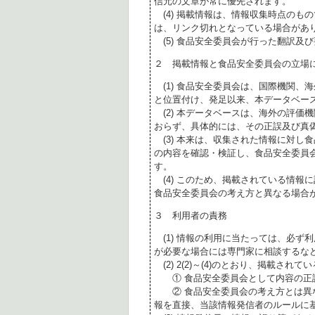
信元の文章が常に優先されます。
(4) 掲載情報は、情報収集時点のも
は、リンク切れとなっている場合があ
(5) 食品安全委員会が行った翻訳及
２ 掲載情報と食品安全委員会の立場
(1) 食品安全委員会は、国際機関、
と位置付け、発足以来、本データベー
(2) 本データベースは、海外の評価
おらず、具体的には、その正誤及び真
(3) 本来は、収集された情報に対し
の内容を確認・検証し、食品安全委員
す。
(4) このため、掲載されている情報
食品安全委員会の考え方と異なる場合
３ 利用者の責務
(1) 情報の利用に当たっては、必ず
が必要な場合には専門家に相談するな
(2) 2(2)～(4)のとおり、掲載されて
① 食品安全委員会として内容の正
② 食品安全委員会の考え方とは異な
報を直接、当該情報発信者のルールに