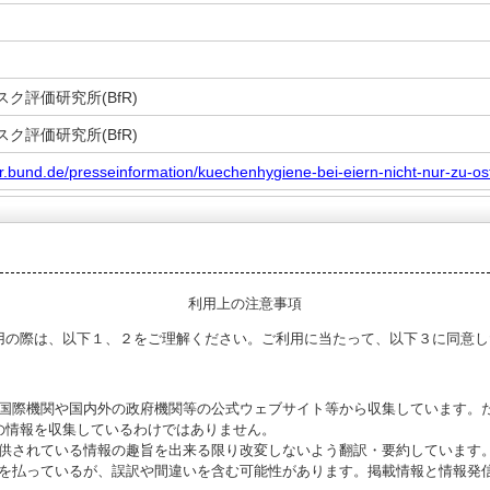
ク評価研究所(BfR)
ク評価研究所(BfR)
fr.bund.de/presseinformation/kuechenhygiene-bei-eiern-nicht-nur-zu-ost
利用上の注意事項
用の際は、以下１、２をご理解ください。ご利用に当たって、以下３に同意し
る国際機関や国内外の政府機関等の公式ウェブサイト等から収集しています。
の情報を収集しているわけではありません。
提供されている情報の趣旨を出来る限り改変しないよう翻訳・要約しています
意を払っているが、誤訳や間違いを含む可能性があります。掲載情報と情報発