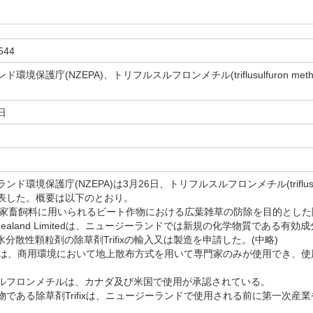
544
環境保護庁(NZEPA)、トリフルスルフロンメチル(triflusulfuron 
日
環境保護庁(NZEPA)は3月26日、トリフルスルフロンメチル(triflusulf
表した。概要は以下のとおり。
、家畜飼料に用いられるビート作物における広葉雑草の防除を目的とした除草
 Zealand Limitedは、ニュージーランドでは新規の化学物質である有
る水分散性顆粒剤の除草剤Trifixの輸入又は製造を申請した。(中略)
fixは、商用環境において地上散布方式を用いて専門家のみが使用でき、
フロンメチルは、カナダ及び米国で使用が承認されている。
である除草剤Trifixは、ニュージーランドで使用される前に第一次産業省