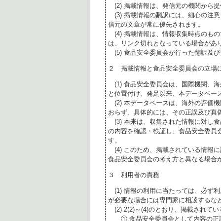
(2) 掲載情報は、発信元の機関から
(3) 掲載情報の翻訳には、細心の注
信元の文章が常に優先されます。
(4) 掲載情報は、情報収集時点のも
は、リンク切れとなっている場合があ
(5) 食品安全委員会が行った翻訳及
２ 掲載情報と食品安全委員会の立場
(1) 食品安全委員会は、国際機関、
と位置付け、発足以来、本データベー
(2) 本データベースは、海外の評価
おらず、具体的には、その正誤及び真
(3) 本来は、収集された情報に対し
の内容を確認・検証し、食品安全委員
す。
(4) このため、掲載されている情報
食品安全委員会の考え方と異なる場合
３ 利用者の責務
(1) 情報の利用に当たっては、必ず
が必要な場合には専門家に相談するな
(2) 2(2)～(4)のとおり、掲載されて
① 食品安全委員会として内容の正