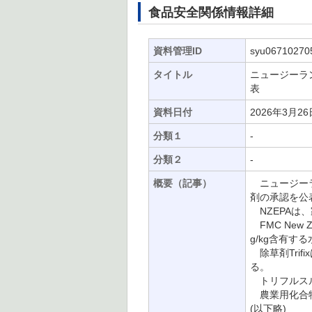
食品安全関係情報詳細
資料管理ID
syu06710270
タイトル
ニュージーランド
表
資料日付
2026年3月26
分類１
-
分類２
-
概要（記事）
ニュージーランド
剤の承認を公
NZEPAは
FMC New
g/kg含有す
除草剤Tri
る。
トリフルスル
農業用化合物
(以下略)