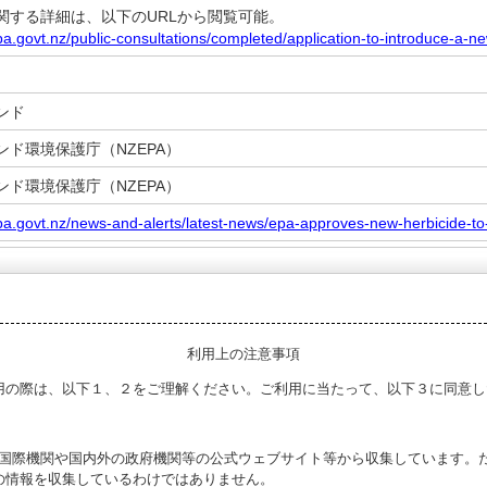
する詳細は、以下のURLから閲覧可能。
a.govt.nz/public-consultations/completed/application-to-introduce-a-new
ンド
ンド環境保護庁（NZEPA）
ンド環境保護庁（NZEPA）
pa.govt.nz/news-and-alerts/latest-news/epa-approves-new-herbicide-to
利用上の注意事項
用の際は、以下１、２をご理解ください。ご利用に当たって、以下３に同意し
る国際機関や国内外の政府機関等の公式ウェブサイト等から収集しています。
の情報を収集しているわけではありません。