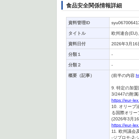
食品安全関係情報詳細
資料管理ID
syu06700641
タイトル
欧州連合(EU)
資料日付
2026年3月16
分類１
-
分類２
-
概要（記事）
(前半の内容:
h
9. 特定の加
3/2447の附
https://eur-l
10. オリ
る国際オリーブ
(2026年3月1
https://eur-l
11. 欧州議
-ジブロモ-2-シ