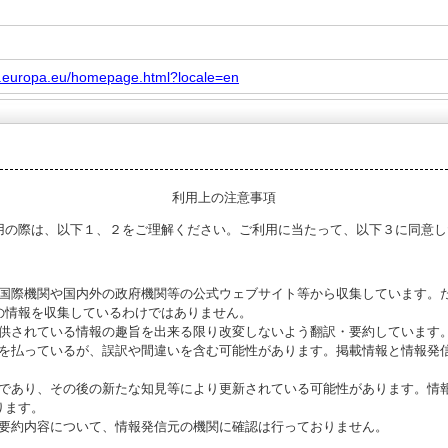
ex.europa.eu/homepage.html?locale=en
利用上の注意事項
用の際は、以下１、２をご理解ください。ご利用に当たって、以下３に同意し
る国際機関や国内外の政府機関等の公式ウェブサイト等から収集しています。
の情報を収集しているわけではありません。
提供されている情報の趣旨を出来る限り改変しないよう翻訳・要約しています
意を払っているが、誤訳や間違いを含む可能性があります。掲載情報と情報発
のであり、その後の新たな知見等により更新されている可能性があります。情報
ります。
び要約内容について、情報発信元の機関に確認は行っておりません。