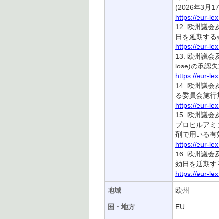
(2026年3月1
https://eur-l
12. 欧州議
日を延期する委員
https://eur-l
13. 欧州議会
lose)の承認
https://eur-l
14. 欧州議
る委員会施行規則(
https://eur-l
15. 欧州議会
プロピルアミン(
剤で用いる有効物
https://eur-l
16. 欧州議会及
効日を延期する欧
https://eur-l
地域
欧州
国・地方
EU