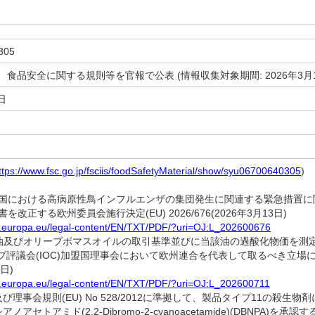
305
、食品安全に関する規則等を官報で公表 (情報収集対象期間: 2026年3月16日
日
ttps://www.fsc.go.jp/fsciis/foodSafetyMaterial/show/syu06700640305
)
盟国における高病原性鳥インフルエンザの集団発生に関連する緊急措置に関す
属書を改正する欧州委員会施行決定(EU) 2026/676(2026年3月13日)
ex.europa.eu/legal-content/EN/TXT/PDF/?uri=OJ:L_202600676
ーブ油及びオリーブポマスオイルの取引基準並びに当該油の過酸化物価を
評議会(IOC)加盟国理事会において欧州連合を代表して取るべき立場について
6日)
ex.europa.eu/legal-content/EN/TXT/PDF/?uri=OJ:L_202600711
会及び理事会規則(EU) No 528/2012に準拠して、製品タイプ11の殺生
アノアセトアミド(2,2-Dibromo-2-cyanoacetamide)(DBNPA)を承認