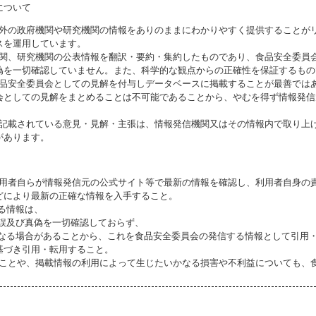
について
海外の政府機関や研究機関の情報をありのままにわかりやすく提供することが
スを運用しています。
機関、研究機関の公表情報を翻訳・要約・集約したものであり、食品安全委員
偽を一切確認していません。また、科学的な観点からの正確性を保証するもの
食品安全委員会としての見解を付与しデータベースに掲載することが最善では
会としての見解をまとめることは不可能であることから、やむを得ず情報発信
に記載されている意見・見解・主張は、情報発信機関又はその情報内で取り上
があります。
利用者自らが情報発信元の公式サイト等で最新の情報を確認し、利用者自身の
どにより最新の正確な情報を入手すること。
いる情報は、
誤及び真偽を一切確認しておらず、
る場合があることから、これを食品安全委員会の発信する情報として引用・
基づき引用・転用すること。
ることや、掲載情報の利用によって生じたいかなる損害や不利益についても、