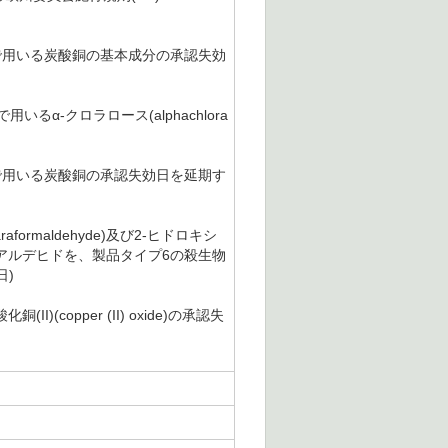
生物剤で用いる炭酸銅の基本成分の承認失効
いるα-クロラロース(alphachlora
生物剤で用いる炭酸銅の承認失効日を延期す
formaldehyde)及び2-ヒドロキシ
るホルムアルデヒドを、製品タイプ6の殺生物
日)
(copper (II) oxide)の承認失