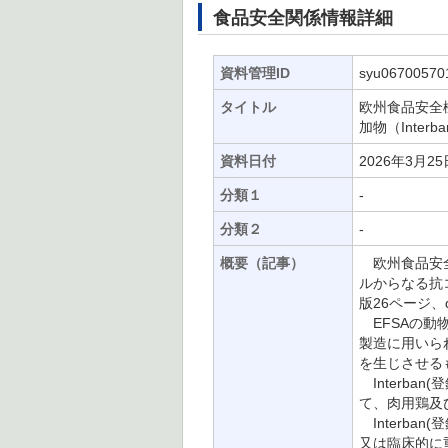
食品安全関係情報詳細
資料管理ID
syu06700570
タイトル
欧州食品安全
加物（Inte
資料日付
2026年3月25
分類１
-
分類２
-
概要（記事）
欧州食品安全
ルからなる抗コ
版26ページ、d
EFSAの動物
製造に用いられる
を生じさせる
Interban
て、肉用鶏及
Interb
又は臨床的に