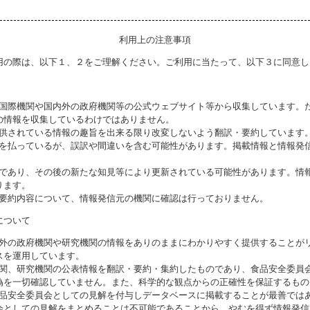
利用上の注意事項
用の際は、以下１、２をご理解ください。ご利用に当たって、以下３に同意し
る国際機関や国内外の政府機関等の公式ウェブサイト等から収集しています。
の情報を収集しているわけではありません。
提供されている情報の趣旨を出来る限り改変しないよう翻訳・要約しています
意を払っているが、誤訳や間違いを含む可能性があります。掲載情報と情報発
のであり、その後の新たな知見等により更新されている可能性があります。情報
ります。
び要約内容について、情報発信元の機関に確認は行っておりません。
について
海外の政府機関や研究機関の情報をありのままにわかりやすく提供することが
スを運用しています。
機関、研究機関の公表情報を翻訳・要約・集約したものであり、食品安全委員
偽を一切確認していません。また、科学的な観点からの正確性を保証するもの
食品安全委員会としての見解を付与しデータベースに掲載することが最善では
会としての見解をまとめることは不可能であることから、やむを得ず情報発信