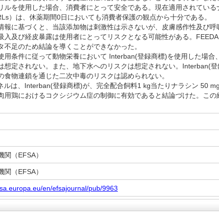
リルを使用した場合、消費者にとって安全である。現在適用されている
RLs）は、休薬期間0日においても消費者保護の観点から十分である。
報に基づくと、当該添加物は刺激性は示さないが、皮膚感作性及び呼
吸入及び経皮暴露は使用者にとってリスクとなる可能性がある。FEED
タ不足のため結論を導くことができなかった。
用条件に従って動物栄養において Interban(登録商標)を使用した場
想定されない。また、地下水へのリスクは想定されない。Interban(
の食物連鎖を通じた二次中毒のリスクは認められない。
ネルは、Interban(登録商標)が、完全配合飼料1 kg当たりナラシン 50 
肉用鶏におけるコクシジウム症の制御に有効であると結論づけた。この
関（EFSA）
関（EFSA）
fsa.europa.eu/en/efsajournal/pub/9963