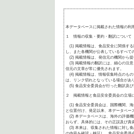
本データベースに掲載された情報の利
１ 情報の収集・要約・翻訳について
(1) 掲載情報は、食品安全に関係す
し、また各機関が公表しているすべて
(2) 掲載情報は、発信元の機関から
(3) 掲載情報の翻訳には、細心の注
信元の文章が常に優先されます。
(4) 掲載情報は、情報収集時点のも
は、リンク切れとなっている場合があ
(5) 食品安全委員会が行った翻訳及
２ 掲載情報と食品安全委員会の立場
(1) 食品安全委員会は、国際機関、
と位置付け、発足以来、本データベー
(2) 本データベースは、海外の評価
おらず、具体的には、その正誤及び真
(3) 本来は、収集された情報に対し
の内容を確認・検証し、食品安全委員