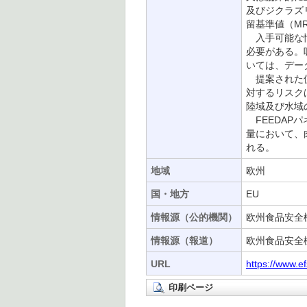
及びジクラズ
留基準値（M
入手可能な情
必要がある。
いては、デー
提案された使
対するリスクは
陸域及び水域
FEEDAPパ
量において、
れる。
地域
欧州
国・地方
EU
情報源（公的機関）
欧州食品安全機
情報源（報道）
欧州食品安全機
URL
https://www.e
印刷ページ