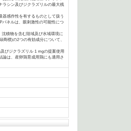
ナラシン及びジクラズリルの最大残
吸器感作性を有するものとして扱う
APパネルは、眼刺激性の可能性につ
合、沈積物を含む陸域及び水域環境に
登録商標)の2つの有効成分について、
mg及びジクラズリル 1 mgの提案使用
結論は、産卵鶏育成用鶏にも適用さ