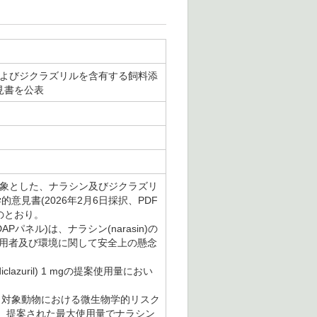
およびジクラズリルを含有する飼料添
意見書を公表
を対象とした、ナラシン及びジクラズリ
意見書(2026年2月6日採択、PDF
のとおり。
ネル)は、ナラシン(narasin)の
消費者、使用者及び環境に関して安全上の懸念
azuril) 1 mgの提案使用量におい
合、対象動物における微生物学的リスク
、提案された最大使用量でナラシン