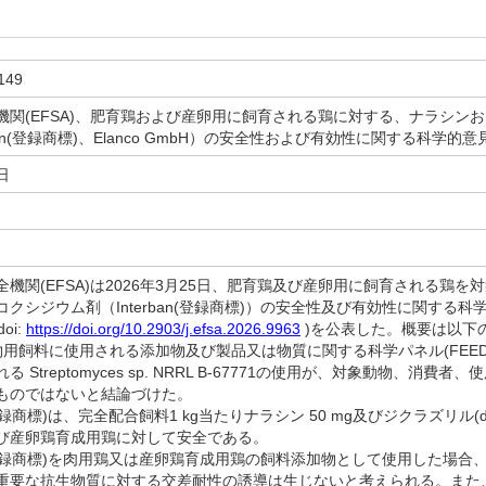
149
機関(EFSA)、肥育鶏および産卵用に飼育される鶏に対する、ナラシン
rban(登録商標)、Elanco GmbH）の安全性および有効性に関する科学的
日
機関(EFSA)は2026年3月25日、肥育鶏及び産卵用に飼育される鶏
クシジウム剤（Interban(登録商標)）の安全性及び有効性に関する科学的
oi:
https://doi.org/10.2903/j.efsa.2026.9963
)を公表した。概要は以下
用飼料に使用される添加物及び製品又は物質に関する科学パネル(FEEDAPパ
 Streptomyces sp. NRRL B-67771の使用が、対象動物、
ものではないと結論づけた。
(登録商標)は、完全配合飼料1 kg当たりナラシン 50 mg及びジクラズリル(dicl
び産卵鶏育成用鶏に対して安全である。
an(登録商標)を肉用鶏又は産卵鶏育成用鶏の飼料添加物として使用した場
重要な抗生物質に対する交差耐性の誘導は生じないと考えられる。また