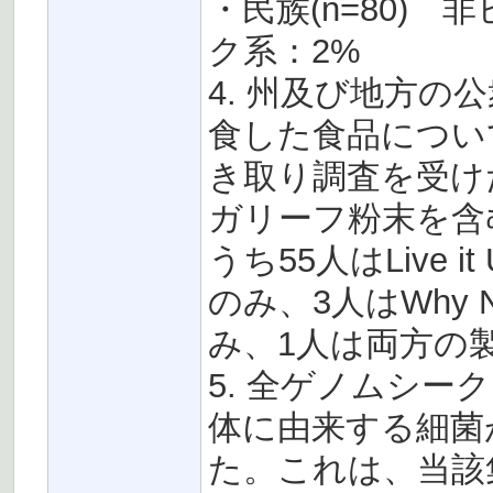
・民族(n=80)
ク系：2%
4. 州及び地方
食した食品につい
き取り調査を受けた
ガリーフ粉末を含
うち55人はLive i
のみ、3人はWhy N
み、1人は両方の
5. 全ゲノムシー
体に由来する細菌
た。これは、当該