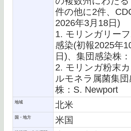
の複数州にわたる
件の他に2件、C
2026年3月18日)
1. モリンガリ
感染(初報2025年1
日)、集団感染株：S.
2. モリンガ粉
ルモネラ属菌集団感
株：S. Newport
北米
地域
米国
国・地方