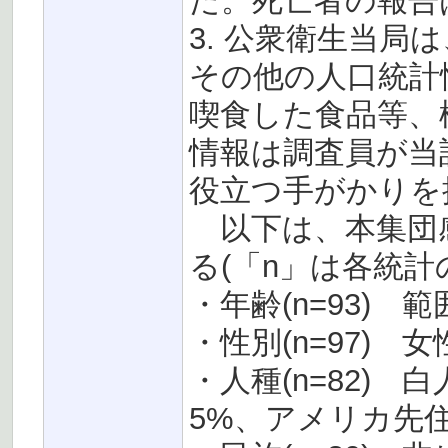
た。死亡者の報告
3. 公衆衛生当
その他の人口統計
喫食した食品等、
情報は調査員が当
役立つ手がかりを
以下は、本集団
る(「n」は各統
・年齢(n=93) 
・性別(n=97) 
・人種(n=82)
5%、アメリカ先