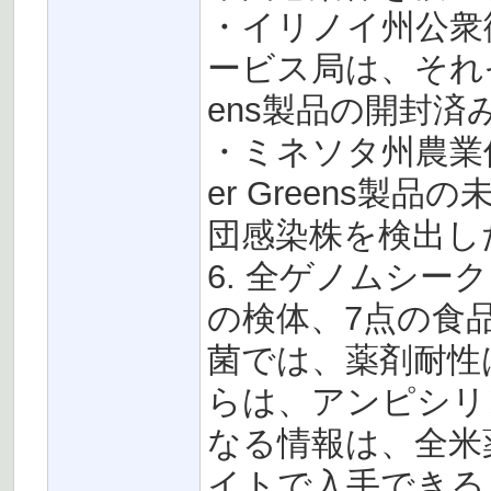
・イリノイ州公衆
ービス局は、それぞれL
ens製品の開封
・ミネソタ州農業保健
er Greens
団感染株を検出し
6. 全ゲノムシー
の検体、7点の食
菌では、薬剤耐性
らは、アンピシリ
なる情報は、全米薬
イトで入手できる