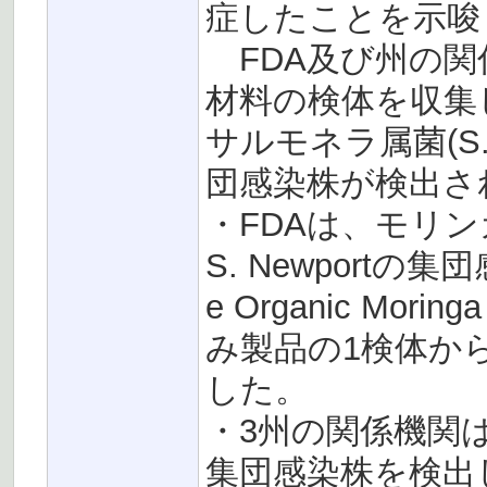
症したことを示唆
FDA及び州の関
材料の検体を収集
サルモネラ属菌(S. Ty
団感染株が検出さ
・FDAは、モリ
S. Newportの集団
e Organic Mori
み製品の1検体からS
した。
・3州の関係機関は、3
集団感染株を検出