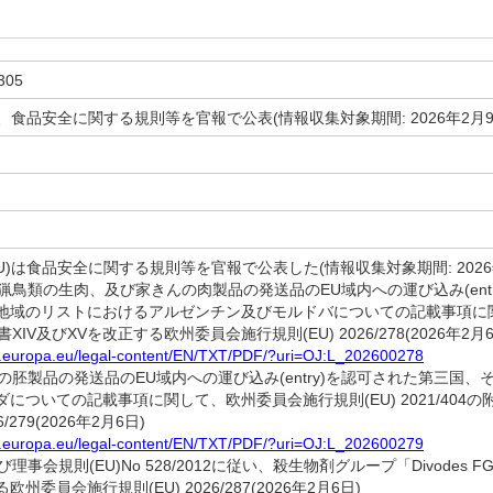
305
)、食品安全に関する規則等を官報で公表(情報収集対象期間: 2026年2月9
日
)は食品安全に関する規則等を官報で公表した(情報収集対象期間: 2026年
狩猟鳥類の生肉、及び家きんの肉製品の発送品のEU域内への運び込み(en
地域のリストにおけるアルゼンチン及びモルドバについての記載事項に関し
属書XIV及びXVを改正する欧州委員会施行規則(EU) 2026/278(2026年2月6
ex.europa.eu/legal-content/EN/TXT/PDF/?uri=OJ:L_202600278
物の胚製品の発送品のEU域内への運び込み(entry)を認可された第三
についての記載事項に関して、欧州委員会施行規則(EU) 2021/404の
6/279(2026年2月6日)
ex.europa.eu/legal-content/EN/TXT/PDF/?uri=OJ:L_202600279
理事会規則(EU)No 528/2012に従い、殺生物剤グループ「Divodes FG Fam
る欧州委員会施行規則(EU) 2026/287(2026年2月6日)