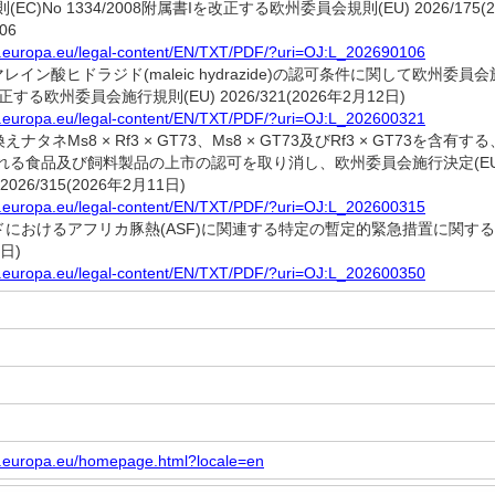
EC)No 1334/2008附属書Iを改正する欧州委員会規則(EU) 2026/17
06
ex.europa.eu/legal-content/EN/TXT/PDF/?uri=OJ:L_202690106
マレイン酸ヒドラジド(maleic hydrazide)の認可条件に関して欧州委員会施行規
改正する欧州委員会施行規則(EU) 2026/321(2026年2月12日)
ex.europa.eu/legal-content/EN/TXT/PDF/?uri=OJ:L_202600321
換えナタネMs8 × Rf3 × GT73、Ms8 × GT73及びRf3 × GT7
る食品及び飼料製品の上市の認可を取り消し、欧州委員会施行決定(EU) 2
026/315(2026年2月11日)
ex.europa.eu/legal-content/EN/TXT/PDF/?uri=OJ:L_202600315
ンドにおけるアフリカ豚熱(ASF)に関連する特定の暫定的緊急措置に関する欧州委
1日)
ex.europa.eu/legal-content/EN/TXT/PDF/?uri=OJ:L_202600350
ex.europa.eu/homepage.html?locale=en