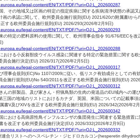
ex.europa.eu/legal-content/EN/TXT/PDF/?uri=OJ:L_202600287
加盟国、その地域又は区画の特定の指定疾病に関する疾病清浄状態の承認
の承認に関して、欧州委員会施行規則(EU) 2021/620の附属書IからIV、V
修正する欧州委員会施行規則(EU) 2026/293(2026年2月9日)
ex.europa.eu/legal-content/EN/TXT/PDF/?uri=OJ:L_202600293
由来の特定の肥料原料の使用に関して、欧州理事会指令 91/676/EECを改正す
日)
ex.europa.eu/legal-content/EN/TXT/PDF/?uri=OJ:L_202600288
アにおける小反芻獣疫ウイルス感染に関連する特定の緊急措置に関する欧州委員会
会施行決定(EU) 2026/317(2026年2月5日)
ex.europa.eu/legal-content/EN/TXT/PDF/?uri=OJ:L_202600317
及び理事会規則(EC)No 1107/2009に従い、低リスク有効成分とし
施行規則(EU)No 540/2011を改正する欧州委員会施行規則(EU) 2026/3
ex.europa.eu/legal-content/EN/TXT/PDF/?uri=OJ:L_202600312
家きんの胚製品、及び家きん・狩猟鳥類の生肉の発送品のEU域内への運び込
第三国の地域のリストにおけるカナダ、英国、米国についての記載事項に
の附属書V及びXIVを改正する欧州委員会施行規則(EU) 2026/342(2026年2月
ex.europa.eu/legal-content/EN/TXT/PDF/?uri=OJ:L_202600342
盟国における高病原性鳥インフルエンザの集団発生に関連する緊急措置に関す
属書を改正する欧州委員会施行決定(EU) 2026/332(2026年2月9日)
ex.europa.eu/legal-content/EN/TXT/PDF/?uri=OJ:L_202600332
州連合リストへのヘスペレチン・ジヒドロカルコン(hesperetin dihydro