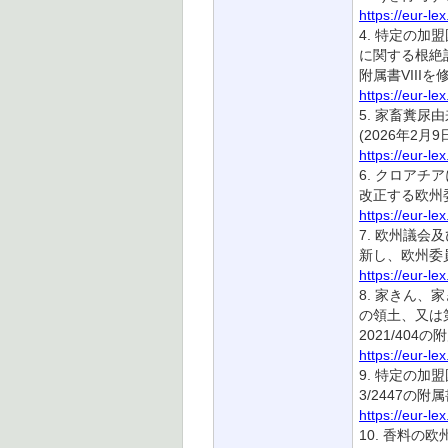
https://eur-l
4. 特定の
に関する根絶計画
附属書VIIIを
https://eur-l
5. 家畜糞尿
(2026年2月9
https://eur-l
6. クロアチ
改正する欧州委員
https://eur-l
7. 欧州議会
新し、欧州委員会
https://eur-l
8. 家きん、
の領土、又は
2021/404
https://eur-l
9. 特定の加
3/2447の附
https://eur-l
10. 香料の欧