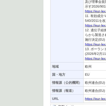
及び理事会規則(
示す2026/901
https://eur-l
11. 有効成分
540/2011を
https://eur-l
12. 遺伝子組
らから製造され
施行決定(EU) 2
https://eur-l
13. ポーラ
(2026年2月1
https://eur-l
地域
欧州
国・地方
EU
情報源（公的機関）
欧州連合(EU)
情報源（報道）
欧州連合(EU)
URL
https://eur-l