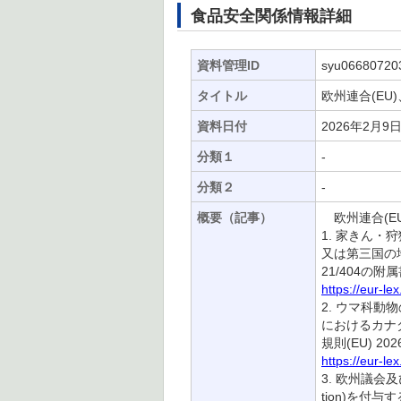
食品安全関係情報詳細
資料管理ID
syu06680720
タイトル
欧州連合(EU
資料日付
2026年2月9
分類１
-
分類２
-
概要（記事）
欧州連合(EU
1. 家きん・
又は第三国の
21/404の附
https://eur-l
2. ウマ科動
におけるカナダ
規則(EU) 202
https://eur-l
3. 欧州議会及び
tion)を付与す