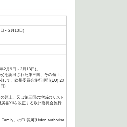
日～2月13日)
2月9日～2月13日)。
try)を認可された第三国、その領土、
て、欧州委員会施行規則(EU) 20
日)
国、その領土、又は第三国の地域のリスト
附属書XIIを改正する欧州委員会施行
ily」のEU認可(Union authorisa