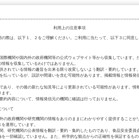
利用上の注意事項
用の際は、以下１、２をご理解ください。ご利用に当たって、以下３に同意し
る国際機関や国内外の政府機関等の公式ウェブサイト等から収集しています。
の情報を収集しているわけではありません。
提供されている情報の趣旨を出来る限り改変しないよう翻訳・要約しています
意を払っているが、誤訳や間違いを含む可能性があります。掲載情報と情報発
のであり、その後の新たな知見等により更新されている可能性があります。情報
ります。
び要約内容について、情報発信元の機関に確認は行っておりません。
について
海外の政府機関や研究機関の情報をありのままにわかりやすく提供することが
スを運用しています。
機関、研究機関の公表情報を翻訳・要約・集約したものであり、食品安全委員
偽を一切確認していません。また、科学的な観点からの正確性を保証するもの