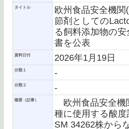
欧州食品安全機関(
タイトル
節剤としてのLactoco
る飼料添加物の安
書を公表
2026年1月19日
資料日付
-
分類１
-
分類２
欧州食品安全機関(E
概要（記事）
種に使用する酸度調節剤
SM 34262株