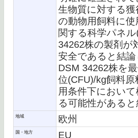
生物質に対する獲
の動物用飼料に使
関する科学パネル(FE
34262株の製剤
安全であると結論した
DSM 34262株を
位(CFU)/kg
用条件下において
る可能性があると
欧州
地域
EU
国・地方