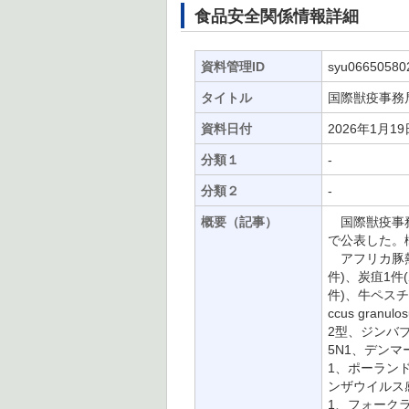
食品安全関係情報詳細
資料管理ID
syu06650580
タイトル
国際獣疫事務局
資料日付
2026年1月19
分類１
-
分類２
-
概要（記事）
国際獣疫事務局
で公表した。
アフリカ豚熱
件)、炭疽1
件)、牛ペスチ
ccus gra
2型、ジンバブ
5N1、デンマ
1、ポーランド
ンザウイルス感
1、フォークラ