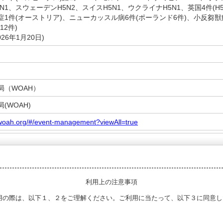
1、スウェーデンH5N2、スイスH5N1、ウクライナH5N1、英国4件(H5N1
1件(オーストリア)、ニューカッスル病6件(ポーランド6件)、小反芻獣
12件)
26年1月20日)
局（WOAH）
(WOAH)
.woah.org/#/event-management?viewAll=true
利用上の注意事項
用の際は、以下１、２をご理解ください。ご利用に当たって、以下３に同意し