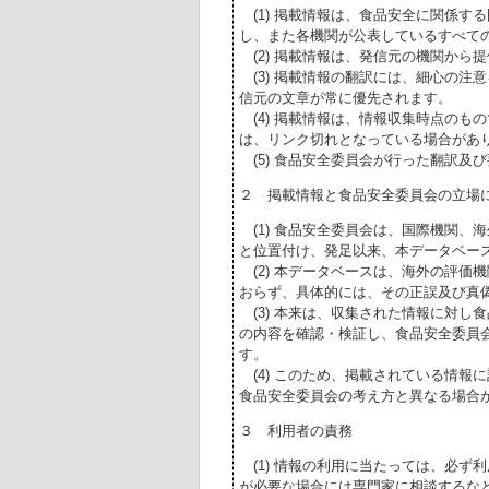
(1) 掲載情報は、食品安全に関係す
し、また各機関が公表しているすべて
(2) 掲載情報は、発信元の機関から
(3) 掲載情報の翻訳には、細心の注
信元の文章が常に優先されます。
(4) 掲載情報は、情報収集時点のも
は、リンク切れとなっている場合があ
(5) 食品安全委員会が行った翻訳及
２ 掲載情報と食品安全委員会の立場
(1) 食品安全委員会は、国際機関、
と位置付け、発足以来、本データベー
(2) 本データベースは、海外の評価
おらず、具体的には、その正誤及び真
(3) 本来は、収集された情報に対し
の内容を確認・検証し、食品安全委員
す。
(4) このため、掲載されている情報
食品安全委員会の考え方と異なる場合
３ 利用者の責務
(1) 情報の利用に当たっては、必ず
が必要な場合には専門家に相談するな