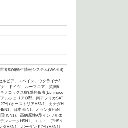
世界動物衛生情報システム(WAHIS)
セルビア、スペイン、ウクライナ3
ビナ、ドイツ、ルーマニア、英国5
コックス症(単包条虫(Echinoco
疫5件(アルジェリアO型、南アフリカSAT
)27件(オーストリアH5N1、カナダH
5N1、日本H5N1、オランダH5N
、米国H5N1)、高病原性A型インフルエ
デンマークH5N1、エストニアH5N
ダH5N1、ポーランド7件(H5N1)、