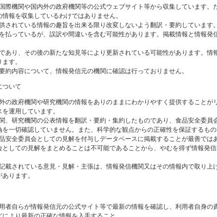
る国際機関や国内外の政府機関等の公式ウェブサイト等から収集しています。
の情報を収集しているわけではありません。
提供されている情報の趣旨を出来る限り改変しないよう翻訳・要約しています
意を払っているが、誤訳や間違いを含む可能性があります。掲載情報と情報発
のであり、その後の新たな知見等により更新されている可能性があります。情報
ります。
び要約内容について、情報発信元の機関に確認は行っておりません。
について
海外の政府機関や研究機関の情報をありのままにわかりやすく提供することが
スを運用しています。
機関、研究機関の公表情報を翻訳・要約・集約したものであり、食品安全委員
偽を一切確認していません。また、科学的な観点からの正確性を保証するもの
食品安全委員会としての見解を付与しデータベースに掲載することが最善では
会としての見解をまとめることは不可能であることから、やむを得ず情報発信
に記載されている意見・見解・主張は、情報発信機関又はその情報内で取り上
があります。
利用者自らが情報発信元の公式サイト等で最新の情報を確認し、利用者自身の
どにより最新の正確な情報を入手すること。