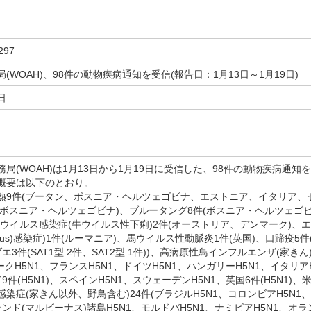
297
(WOAH)、98件の動物疾病通知を受信(報告日：1月13日～1月19日)
日
(WOAH)は1月13日から1月19日に受信した、98件の動物疾病通知を
概要は以下のとおり。
9件(ブータン、ボスニア・ヘルツェゴビナ、エストニア、イタリア、
件(ボスニア・ヘルツェゴビナ)、ブルータング8件(ボスニア・ヘルツェゴ
ウイルス感染症(牛ウイルス性下痢)2件(オーストリア、デンマーク)、エキノ
nulosus)感染症)1件(ルーマニア)、馬ウイルス性動脈炎1件(英国)、口蹄
エ3件(SAT1型 2件、SAT2型 1件))、高病原性鳥インフルエンザ(家きん
ークH5N1、フランスH5N1、ドイツH5N1、ハンガリーH5N1、イタリアH
9件(H5N1)、スペインH5N1、スウェーデンH5N1、英国6件(H5N1)
染症(家きん以外、野鳥含む)24件(ブラジルH5N1、コロンビアH5N1、
ンド(マルビーナス)諸島H5N1、モルドバH5N1、ナミビアH5N1、オラン