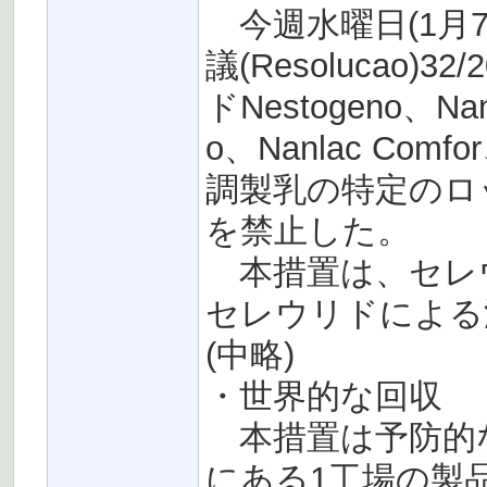
今週水曜日(1月7
議(Resolucao)32
ドNestogeno、Nan
o、Nanlac Comfo
調製乳の特定のロ
を禁止した。
本措置は、セレウス菌(
セレウリドによる
(中略)
・世界的な回収
本措置は予防的
にある1工場の製