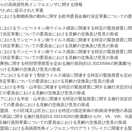
盟国からの高病原性鳥インフルエンザに関する情報
成のために提示された草案
州連合における動物疾病の動向に関する欧州委員会施行決定草案についての
リアにおけるランピースキン病ウイルス感染に関連する特定の緊急措置に関する施
行決定草案についての委員会における見解の交換及び意見の形成
ンスにおけるランピースキン病ウイルス感染に関連する特定の緊急措置に関する施
行決定草案についての委員会における見解の交換及び意見の形成
インにおけるランピースキン病ウイルス感染に関連する特定の緊急措置に関する施
行決定草案についての委員会における見解の交換及び意見の形成
リカ豚熱に関する特別管理措置を定める施行規則(EU) 2023/594の附属
おける見解の交換及び意見の形成
マニアにおける小反すう獣疫ウイルス感染に関連する特定の緊急措置を定めた施行
決定草案についての委員会における見解の交換及び意見の形成
シャにおける羊痘・山羊痘に関連する特定の緊急措置に関する施行決定(EU) 
ての委員会における見解の交換及び意見の形成
ガリアにおける羊痘・山羊痘に関連する特定の緊急措置に関する施行決定(EU)
いての委員会における見解の交換及び意見の形成
定の加盟国、その区域又は区分における特定の指定疾病の疾病清浄状態の承
認に関する施行規則(EU) 2021/620の附属書IからIV、VII、VIII、XI
会施行規則草案についての委員会における見解の交換及び意見の形成
定の加盟国における高病原性鳥インフルエンザのアウトブレイクに関連する