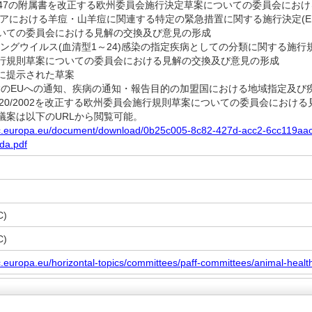
23/2447の附属書を改正する欧州委員会施行決定草案についての委員会に
マニアにおける羊痘・山羊痘に関連する特定の緊急措置に関する施行決定(EU) 
いての委員会における見解の交換及び意見の形成
ータングウイルス(血清型1～24)感染の指定疾病としての分類に関する施行規則(
行規則草案についての委員会における見解の交換及び意見の形成
めに提示された草案
定疾病のEUへの通知、疾病の通知・報告目的の加盟国における地域指定及
2020/2002を改正する欧州委員会施行規則草案についての委員会におけ
案は以下のURLから閲覧可能。
.ec.europa.eu/document/download/0b25c005-8c82-427d-acc2-6cc119a
da.pdf
)
)
ec.europa.eu/horizontal-topics/committees/paff-committees/animal-heal