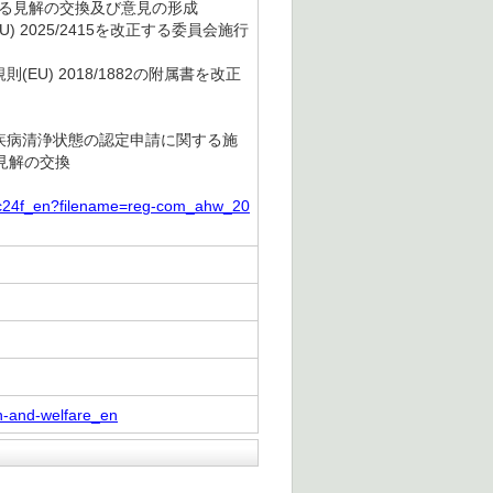
おける見解の交換及び意見の形成
2025/2415を改正する委員会施行
EU) 2018/1882の附属書を改正
び疾病清浄状態の認定申請に関する施
る見解の交換
ac24f_en?filename=reg-com_ahw_20
th-and-welfare_en