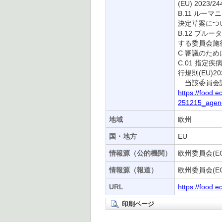
(EU) 20
B.11 ルー
決定草案につ
B.12 ブル
する委員会施
C 審議のた
C.01 指
行規則(EU)
当該委員会議
https://food
251215_agen
地域
欧州
国・地方
EU
情報源（公的機関）
欧州委員会(EC
情報源（報道）
欧州委員会(EC
URL
https://food.
印刷ページ