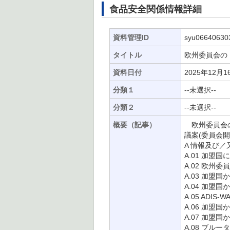
食品安全関係情報詳細
資料管理ID
syu06640630
タイトル
欧州委員会の
資料日付
2025年12月1
分類１
--未選択--
分類２
--未選択--
概要（記事）
欧州委員会の「
議案(委員会開
A 情報及び／
A.01 加盟
A.02 欧州委
A.03 加盟
A.04 加盟
A.05 ADI
A.06 加
A.07 加盟
A.08 ブル