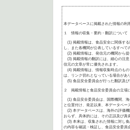
本データベースに掲載された情報の利
１ 情報の収集・要約・翻訳について
(1) 掲載情報は、食品安全に関係す
し、また各機関が公表しているすべて
(2) 掲載情報は、発信元の機関から
(3) 掲載情報の翻訳には、細心の注
信元の文章が常に優先されます。
(4) 掲載情報は、情報収集時点のも
は、リンク切れとなっている場合があ
(5) 食品安全委員会が行った翻訳及
２ 掲載情報と食品安全委員会の立場
(1) 食品安全委員会は、国際機関、
と位置付け、発足以来、本データベー
(2) 本データベースは、海外の評価
おらず、具体的には、その正誤及び真
(3) 本来は、収集された情報に対し
の内容を確認・検証し、食品安全委員