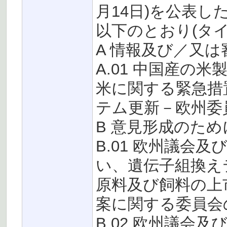
月14日)を公表した(
以下のとおり(タ
A 情報及び／又は
A.01 中国産の
米に関する緊急措置(決
テム更新－欧州委
B 意見形成のた
B.01 欧州議会及び理
い、遺伝子組換えテ
原料及び飼料の上
案に関する委員会
B.02 欧州議会及び理