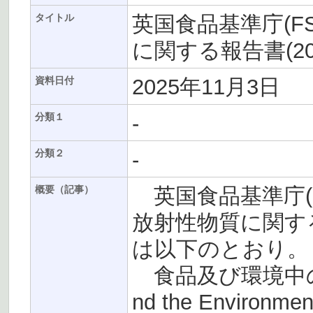
英国食品基準庁(F
タイトル
に関する報告書(20
2025年11月3日
資料日付
-
分類１
-
分類２
英国食品基準庁(F
概要（記事）
放射性物質に関する
は以下のとおり。
食品及び環境中の放射性物
nd the Envir