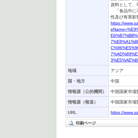
資料として、
「食品中に不
性及び有害影
https://www.s
eName=%E9
E6%B7%BB%
7%E8%A1%8
C%96%E5%9
7%AD%89%E
3%E5%AE%B
地域
アジア
国・地方
中国
情報源（公的機関）
中国国家市場
情報源（報道）
中国国家市場
URL
https://www.s
印刷ページ