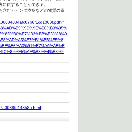
考に供することができる。
を含むカビンダ樹皮などの物質の毒
a86894834afc87b8f1cd1863f.pdf?fil
B8%AD%E9%9D%9E%E6%B3%95%
5%85%B6%E7%B3%BB%E5%88%9
%E8%AF%A5%E7%B1%BB%E5%8
%BE%E6%A0%91%E7%9A%AE%E
%9C%89%E5%AE%B3%E4%B8%9
b57a0038fd14358b.html