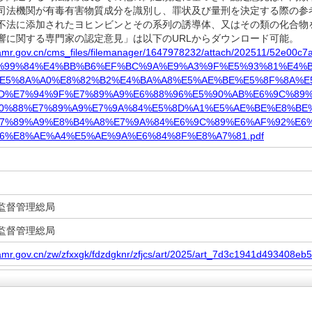
司法機関が有毒有害物質成分を識別し、罪状及び量刑を決定する際の参
法に添加されたヨヒンビンとその系列の誘導体、又はその類の化合物
響に関する専門家の認定意見」は以下のURLからダウンロード可能。
amr.gov.cn/cms_files/filemanager/1647978232/attach/202511/52e00c7
%99%84%E4%BB%B6%EF%BC%9A%E9%A3%9F%E5%93%81%E4%
E5%8A%A0%E8%82%B2%E4%BA%A8%E5%AE%BE%E5%8F%8A%E
D%E7%94%9F%E7%89%A9%E6%88%96%E5%90%AB%E6%9C%89
0%88%E7%89%A9%E7%9A%84%E5%8D%A1%E5%AE%BE%E8%BE
7%89%A9%E8%B4%A8%E7%9A%84%E6%9C%89%E6%AF%92%E6
6%E8%AE%A4%E5%AE%9A%E6%84%8F%E8%A7%81.pdf
監督管理総局
監督管理総局
amr.gov.cn/zw/zfxxgk/fdzdgknr/zfjcs/art/2025/art_7d3c1941d493408e