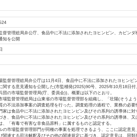
524
監督管理総局弁公庁、食品中に不法に添加されたヨヒンビン、カピンダ
通知を公開
日
監督管理総局弁公庁は11月4日、食品中に不法に添加されたヨヒンビ
関する意見通知を公開した(市監稽発(2025)90号、2025年10月18
兵団の市場監督管理局(庁、委員会))。概要は以下のとおり。
場監督管理総局は山東省の市場監督管理部を組織し、「壮陽(そうよう)
質の不法添加事案の調査処理を行った。調査処理の過程で、業務の必要
門家は食品中に不法に添加されたヨヒンビン及びその系列の誘導体に対
づき、食品中に不法に添加されたヨヒンビン及びその系列の誘導体、又
は、「有毒で有害な非食品原料」に属するものと認定する。
の市場監督管理部門が同種の事案を処理できるよう、ここに認定意見
び関連する司法解釈及びその他の関連規定に基づき、認定意見は、同類