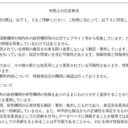
利用上の注意事項
用の際は、以下１、２をご理解ください。ご利用に当たって、以下３に同意し
る国際機関や国内外の政府機関等の公式ウェブサイト等から収集しています。
の情報を収集しているわけではありません。
提供されている情報の趣旨を出来る限り改変しないよう翻訳・要約しています
意を払っているが、誤訳や間違いを含む可能性があります。掲載情報と情報発
のであり、その後の新たな知見等により更新されている可能性があります。情報
ります。
び要約内容について、情報発信元の機関に確認は行っておりません。
について
海外の政府機関や研究機関の情報をありのままにわかりやすく提供することが
スを運用しています。
機関、研究機関の公表情報を翻訳・要約・集約したものであり、食品安全委員
偽を一切確認していません。また、科学的な観点からの正確性を保証するもの
食品安全委員会としての見解を付与しデータベースに掲載することが最善では
会としての見解をまとめることは不可能であることから、やむを得ず情報発信