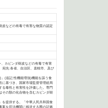
樹皮などの有毒で有害な物質の認定
ン、カピンダ樹皮などの有毒で有害
日付、宛先:各省、自治区、直轄市、及び
」(追記:性機能増強)機能を謳う食
性に基づき、国家市場監督管理総局
する毒性と有害性を評価した。専門
はその類の化合物を含むカビンダ樹
」を提供する。「中華人民共和国食
事案を司法機関に移送する際の証拠