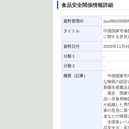
食品安全関係情報詳細
資料管理ID
syu06620080
タイトル
中国国家市場
に関する意見
資料日付
2025年11月4
分類１
-
分類２
-
概要（記事）
中国国家市場
な物質の認定に
新疆生産建設
最近、国家市
品へ非食用物
が組織した専
家の意見に基
皮などの物質
全国各レベル
品安全法」及