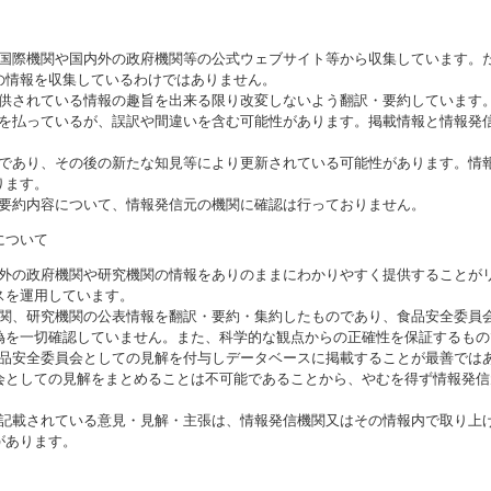
る国際機関や国内外の政府機関等の公式ウェブサイト等から収集しています。
の情報を収集しているわけではありません。
提供されている情報の趣旨を出来る限り改変しないよう翻訳・要約しています
意を払っているが、誤訳や間違いを含む可能性があります。掲載情報と情報発
のであり、その後の新たな知見等により更新されている可能性があります。情報
ります。
び要約内容について、情報発信元の機関に確認は行っておりません。
について
海外の政府機関や研究機関の情報をありのままにわかりやすく提供することが
スを運用しています。
機関、研究機関の公表情報を翻訳・要約・集約したものであり、食品安全委員
偽を一切確認していません。また、科学的な観点からの正確性を保証するもの
食品安全委員会としての見解を付与しデータベースに掲載することが最善では
会としての見解をまとめることは不可能であることから、やむを得ず情報発信
に記載されている意見・見解・主張は、情報発信機関又はその情報内で取り上
があります。