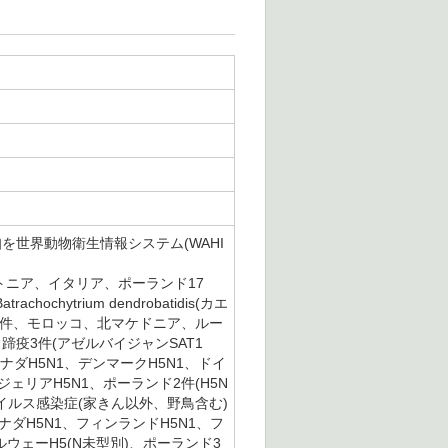
知を世界動物衛生情報システム(WAHI
トニア、イタリア、ポーランド17
ytrium dendrobatidis(カエ
ア2件、モロッコ、北マケドニア、ルー
蹄疫3件(アゼルバイジャンSAT1
ナダH5N1、デンマークH5N1、ドイ
ジェリアH5N1、ポーランド2件(H5N
ザウイルス感染症(家きん以外、野鳥含む)
カナダH5N1、フィンランドH5N1、フ
ルウェーH5(N未型別)、ポーランド3