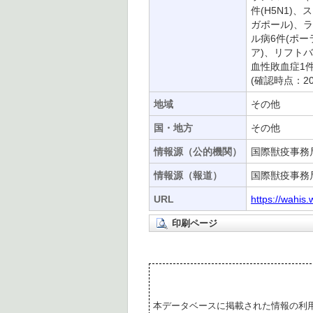
件(H5N1)、
ガポール)、ラン
ル病6件(ポー
ア)、リフトバ
血性敗血症1件
(確認時点：20
地域
その他
国・地方
その他
情報源（公的機関）
国際獣疫事務
情報源（報道）
国際獣疫事務局
URL
https://wahis
印刷ページ
本データベースに掲載された情報の利