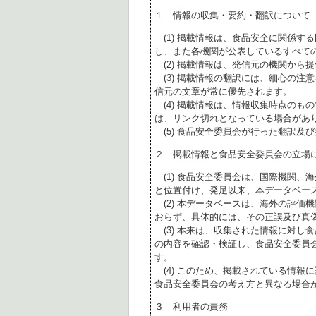
１ 情報の収集・要約・翻訳について
(1) 掲載情報は、食品安全に関係す
し、また各機関が公表しているすべて
(2) 掲載情報は、発信元の機関から
(3) 掲載情報の翻訳には、細心の注
信元の文章が常に優先されます。
(4) 掲載情報は、情報収集時点のも
は、リンク切れとなっている場合があ
(5) 食品安全委員会が行った翻訳及
２ 掲載情報と食品安全委員会の立場
(1) 食品安全委員会は、国際機関、
と位置付け、発足以来、本データベー
(2) 本データベースは、海外の評価
おらず、具体的には、その正誤及び真
(3) 本来は、収集された情報に対し
の内容を確認・検証し、食品安全委員
す。
(4) このため、掲載されている情報
食品安全委員会の考え方と異なる場合
３ 利用者の責務