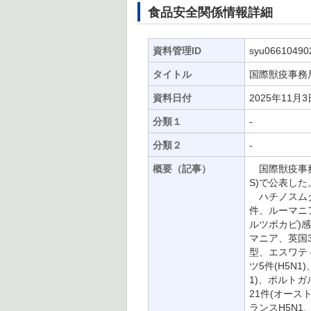
食品安全関係情報詳細
資料管理ID
syu06610490
タイトル
国際獣疫事務局
資料日付
2025年11月3
分類１
-
分類２
-
概要（記事）
国際獣疫事務局
S)で公表し
ハチノスムク
件、ルーマニア、
ルツボカビ)
マニア、英国3
型、エスワティ
ツ5件(H5N
1)、ポルトガ
21件(オース
ランスH5N1