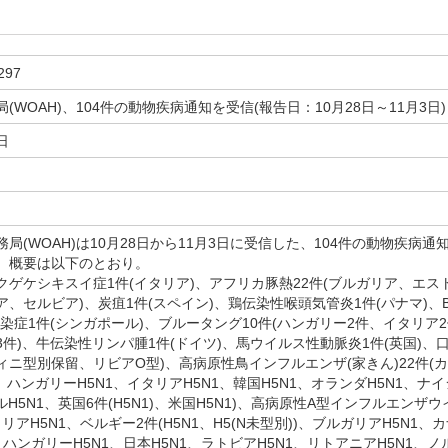
297
(WOAH)、104件の動物疾病通知を受信(報告日：10月28日～11月3日)
日
(WOAH)は10月28日から11月3日に受信した、104件の動物疾病通
た。概要は以下のとおり。
ゲケシキスイ症1件(イタリア)、アフリカ豚熱22件(ブルガリア、エス
セルビア)、炭疽1件(スペイン)、鶏伝染性喉頭気管炎1件(パナマ)、Batrachoch
感染症1件(シンガポール)、ブルータング10件(ハンガリー2件、イタリ
件)、牛伝染性リンパ腫1件(ドイツ)、馬ウイルス性動脈炎1件(英国)、口
ニ型別保留、リビアO型)、高病原性鳥インフルエンザ(家きん)22件(カ
1)、ハンガリーH5N1、イタリアH5N1、韓国H5N1、オランダH5N1、ナイ
ルH5N1、英国6件(H5N1)、米国H5N1)、高病原性A型インフルエン
トリアH5N1、ベルギー2件(H5N1、H5(N未型別))、ブルガリアH5N1、
、ハンガリーH5N1、日本H5N1、ラトビアH5N1、リトアニアH5N1、ノ