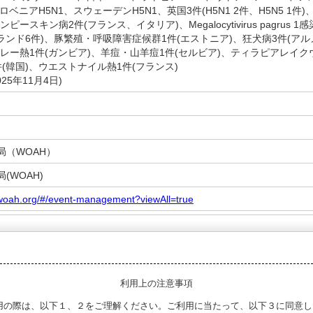
スロベニアH5N1、スウェーデンH5N1、英国3件(H5N1 2件、H5N5 1件
ピースキン病2件(フランス、イタリア)、Megalocytivirus pagrus
ランド6件)、豚繁殖・呼吸障害症候群1件(エストニア)、狂犬病3件(ア
レー熱1件(ガンビア)、羊痘・山羊痘1件(セルビア)、ティラピアレイク
(韓国)、ウエストナイル熱1件(フランス)
25年11月4日)
局（WOAH）
(WOAH)
.woah.org/#/event-management?viewAll=true
利用上の注意事項
用の際は、以下１、２をご理解ください。ご利用に当たって、以下３に同意し