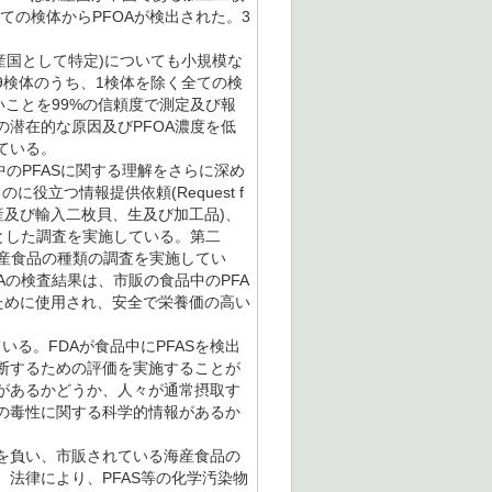
ての検体からPFOAが検出された。3
産国として特定)についても小規模な
9検体のうち、1検体を除く全ての検
いことを99%の信頼度で測定及び報
の潜在的な原因及びPFOA濃度を低
ている。
中のPFASに関する理解をさらに深め
役立つ情報提供依頼(Request f
：国産及び輸入二枚貝、生及び加工品)、
を対象とした調査を実施している。第二
海産食品の種類の調査を実施してい
Aの検査結果は、市販の食品中のPFA
ために使用され、安全で栄養価の高い
る。FDAが食品中にPFASを検出
断するための評価を実施することが
があるかどうか、人々が通常摂取す
Sの毒性に関する科学的情報があるか
を負い、市販されている海産食品の
法律により、PFAS等の化学汚染物