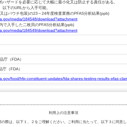
的ハザードを必要に応じて大幅に最小化又は防止する責任がある。
以下のURLから入手可能。
又はパウチ包装)の23～24年度検査業務のPFAS分析結果(ppb)
fda.gov/media/184548/download?attachment
内で入手した二枚貝のPFAS分析結果(ppb)
fda.gov/media/184549/download?attachment
品庁（FDA）
品庁（FDA）
da.gov/food/hfp-constituent-updates/fda-shares-testing-results-pfas-cla
利用上の注意事項
用の際は、以下１、２をご理解ください。ご利用に当たって、以下３に同意し