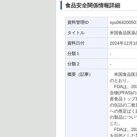
食品安全関係情報詳細
資料管理ID
syu06420050
タイトル
米国食品医薬品
資料日付
2024年12月1
分類１
-
分類２
-
概要（記事）
米国食品医薬品
のとおり。
FDAは、2
合物(PFAS
産食品トップ
の缶詰の二枚
への推定ばく
の製品につい
じた。
FDAは、2
を目的とした加