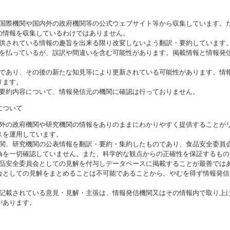
る国際機関や国内外の政府機関等の公式ウェブサイト等から収集しています。
の情報を収集しているわけではありません。
提供されている情報の趣旨を出来る限り改変しないよう翻訳・要約しています
意を払っているが、誤訳や間違いを含む可能性があります。掲載情報と情報発
のであり、その後の新たな知見等により更新されている可能性があります。情報
ります。
び要約内容について、情報発信元の機関に確認は行っておりません。
について
海外の政府機関や研究機関の情報をありのままにわかりやすく提供することが
スを運用しています。
機関、研究機関の公表情報を翻訳・要約・集約したものであり、食品安全委員
偽を一切確認していません。また、科学的な観点からの正確性を保証するもの
食品安全委員会としての見解を付与しデータベースに掲載することが最善では
会としての見解をまとめることは不可能であることから、やむを得ず情報発信
に記載されている意見・見解・主張は、情報発信機関又はその情報内で取り上
があります。