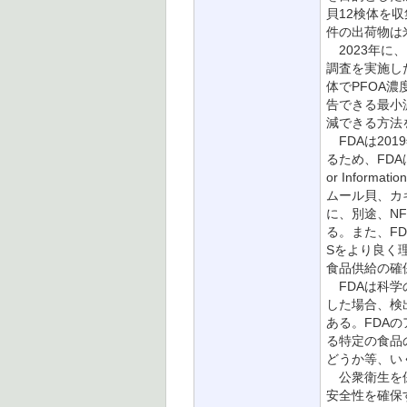
貝12検体を
件の出荷物は
2023年に
調査を実施し
体でPFOA
告できる最小
減できる方法
FDAは20
るため、FDA
or Info
ムール貝、カキ
に、別途、N
る。また、F
Sをより良く
食品供給の確
FDAは科学
した場合、検
ある。FDA
る特定の食品
どうか等、い
公衆衛生を保
安全性を確保