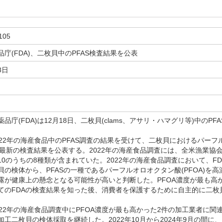
105
庁(FDA)、二枚貝中のPFAS検査結果を公表
8日
庁(FDA)は12月18日、二枚貝(clams、アサリ・ハマグリ等)中のP
022年の海産食品中のPFAS調査の結果を受けて、二枚貝におけるパー
)の最新の検査結果を公表する。2022年の海産食品調査には、全米漁業協会(
10のうちの8種類が含まれていた。2022年の海産食品調査において、F
貝の検体から、PFASの一種であるパーフルオロオクタン酸(PFOA)を高
露が健康上の懸念となる可能性が高いと判断した。PFOA濃度が最も高
てのFDAの検査結果を知った後、消費者を保護するために自主的に二枚
022年の海産食品調査中にPFOA濃度が最も高かった2件の加工業者に
工二枚貝の検体採取を継続した。2022年10月から2024年9月の間に