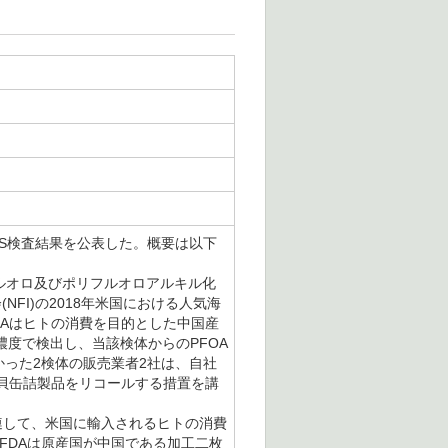
FAS検査結果を公表した。概要は以下
フルオロ及びポリフルオロアルキル化
NFI)の2018年米国における人気海
DAはヒトの消費を目的とした中国産
濃度で検出し、当該検体からのPFOA
かった2検体の販売業者2社は、自社
貝缶詰製品をリコールする措置を講
関連して、米国に輸入されるヒトの消費
、FDAは原産国が中国である加工二枚