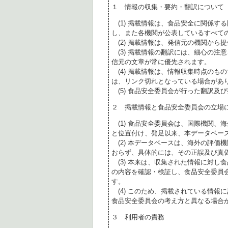
１ 情報の収集・要約・翻訳について
(1) 掲載情報は、食品安全に関係す
し、また各機関が公表しているすべて
(2) 掲載情報は、発信元の機関から
(3) 掲載情報の翻訳には、細心の注
信元の文章が常に優先されます。
(4) 掲載情報は、情報収集時点のも
は、リンク切れとなっている場合があ
(5) 食品安全委員会が行った翻訳及
２ 掲載情報と食品安全委員会の立場
(1) 食品安全委員会は、国際機関、
と位置付け、発足以来、本データベー
(2) 本データベースは、海外の評価
おらず、具体的には、その正誤及び真
(3) 本来は、収集された情報に対し
の内容を確認・検証し、食品安全委員
す。
(4) このため、掲載されている情報
食品安全委員会の考え方と異なる場合
３ 利用者の責務