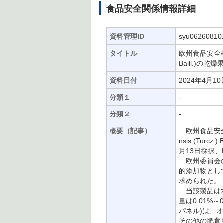
食品安全関係情報詳細
資料管理ID
syu06260810
タイトル
欧州食品安全機関
Baill.)
資料日付
2024年4月10
分類１
-
分類２
-
概要（記事）
欧州食品安全機
nsis (Tu
月13日採択、P
欧州委員会の
的添加物としてS
求められた。
当該製品は水/
量は0.01%
パネル)は、
その他の肥育用