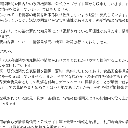
る国際機関や国内外の政府機関等の公式ウェブサイト等から収集しています。
の情報を収集しているわけではありません。
提供されている情報の趣旨を出来る限り改変しないよう翻訳・要約しています
意を払っているが、誤訳や間違いを含む可能性があります。掲載情報と情報発
のであり、その後の新たな知見等により更新されている可能性があります。情報
ります。
び要約内容について、情報発信元の機関に確認は行っておりません。
について
海外の政府機関や研究機関の情報をありのままにわかりやすく提供することが
スを運用しています。
機関、研究機関の公表情報を翻訳・要約・集約したものであり、食品安全委員
偽を一切確認していません。また、科学的な観点からの正確性を保証するもの
食品安全委員会としての見解を付与しデータベースに掲載することが最善では
会としての見解をまとめることは不可能であることから、やむを得ず情報発信
に記載されている意見・見解・主張は、情報発信機関又はその情報内で取り上
があります。
利用者自らが情報発信元の公式サイト等で最新の情報を確認し、利用者自身の
どにより最新の正確な情報を入手すること。