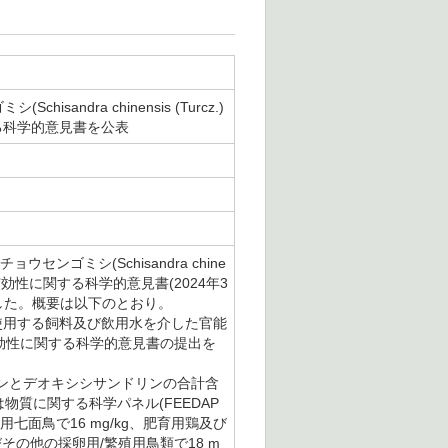
dra chinensis (Turcz.)
する科学的意見書を公表
ゴミシ(Schisandra chine
及び有効性に関する科学的意見書(2024年3
した。概要は以下のとおり。
使用する飼料及び飲用水を介した官能
安全性及び有効性に関する科学的意見書の提出を
ンドリンとデオキシシサンドリンの合計含
は物質に関する科学パネル(FEEDAP
面鳥で16 mg/kg、肥育用鶏及び
その他の採卵用/繁殖用鳥類で18 m