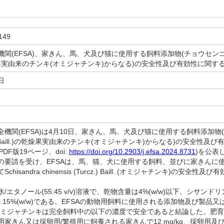
149
(EFSA)、家きん、馬、犬及び猫に使用する飼料添加物(チョウセンゴミシ(Schisan
の乾燥果実由来のチンキ(オミジャチンキ)からなる)の安全性及び有効性に関
日
関(EFSA)は4月10日、家きん、馬、犬及び猫に使用する飼料添加物(チョウセン
rcz.) Baill.)の乾燥果実由来のチンキ(オミジャチンキ)からなる)の安全性
DF版19ページ、doi:
https://doi.org/10.2903/j.efsa.2024.8731
)を公表
要請を受け、EFSAは、馬、猫、犬に使用する飼料、並びに家きんに
chisandra chinensis (Turcz.) Baill. (オミジャチンキ)の
エタノール(55:45 v/v)溶液で、乾物含量は4%(w/w)以下、シサ
～0.15%(w/w)である。EFSAの動物用飼料に使用される添加物及び製品又
オミジャチンキは完全飼料中の以下の濃度で安全であると結論した。肥育用七
家きん又は採卵用/繁殖用に飼養される家きんで12 mg/kg、採卵用及び