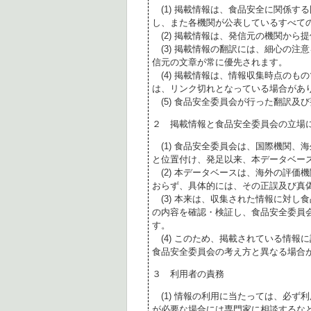
(1) 掲載情報は、食品安全に関係す
し、また各機関が公表しているすべて
(2) 掲載情報は、発信元の機関から
(3) 掲載情報の翻訳には、細心の注
信元の文章が常に優先されます。
(4) 掲載情報は、情報収集時点のも
は、リンク切れとなっている場合があ
(5) 食品安全委員会が行った翻訳及
２ 掲載情報と食品安全委員会の立場
(1) 食品安全委員会は、国際機関、
と位置付け、発足以来、本データベー
(2) 本データベースは、海外の評価
おらず、具体的には、その正誤及び真
(3) 本来は、収集された情報に対し
の内容を確認・検証し、食品安全委員
す。
(4) このため、掲載されている情報
食品安全委員会の考え方と異なる場合
３ 利用者の責務
(1) 情報の利用に当たっては、必ず
が必要な場合には専門家に相談するな