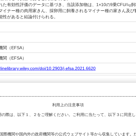
た有効性評価のデータに基づき、当該添加物は、1×10の9乗CFU/㎏
マイナー種の肉用家きん、採卵用に飼養されるマイナー種の家きん及び観
能性があると結論付けられる。
関（EFSA）
関（EFSA）
nlinelibrary.wiley.com/doi/10.2903/j.efsa.2021.6620
利用上の注意事項
用の際は、以下１、２をご理解ください。ご利用に当たって、以下３に同意し
る国際機関や国内外の政府機関等の公式ウェブサイト等から収集しています。