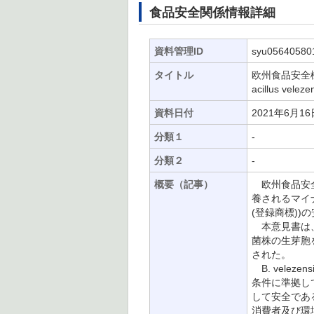
食品安全関係情報詳細
資料管理ID
syu05640580
タイトル
欧州食品安全
acillus v
資料日付
2021年6月16
分類１
-
分類２
-
概要（記事）
欧州食品安全
養されるマイナー
(登録商標))
本意見書は、当
菌株の生芽胞を
された。
B. vele
条件に準拠して
して安全であ
消費者及び環