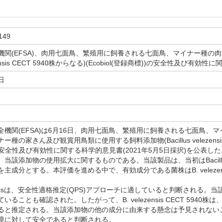
149
機関(EFSA)、肉用七面鳥、繁殖用に飼養される七面鳥、マイナー種の
elezensis CECT 5940株からなる)(Ecobiol(登録商標))の安全性及び
日
機関(EFSA)は6月16日、肉用七面鳥、繁殖用に飼養される七面鳥、
種の家きん及び観賞用鳥類に使用する飼料添加物(Bacillus velezensis CE
の安全性及び有効性に関する科学的意見書(2021年5月5日採択)を公表
該添加物の使用拡大に関するものである。当該製品は、当初はBacillus amy
主成分とする。本評価を進める中で、有効成分である菌株はB. velezensi
zensisは、安全性適格推定(QPS)アプローチに適していると判断される
いることも確認された。したがって、B. velezensis CECT 594
ると推定される。当該添加物の他の成分に由来する懸念は予見されないこと
境に対して安全であると判断される。