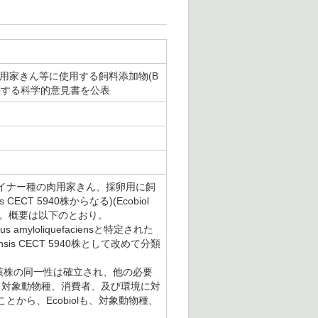
肉用家きん等に使用する飼料添加物(B
有効性に関する科学的意見書を公表
マイナー種の肉用家きん、採卵用に飼
CT 5940株からなる)(Ecobiol
した。概要は以下のとおり。
loliquefaciensと特定された
s CECT 5940株として改めて分類
。当該株の同一性は確立され、他の必要
0株は、対象動物種、消費者、及び環境に対
から、Ecobiolも、対象動物種、