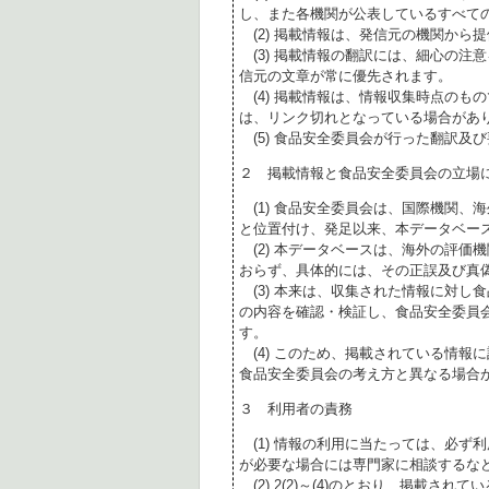
し、また各機関が公表しているすべて
(2) 掲載情報は、発信元の機関から
(3) 掲載情報の翻訳には、細心の注
信元の文章が常に優先されます。
(4) 掲載情報は、情報収集時点のも
は、リンク切れとなっている場合があ
(5) 食品安全委員会が行った翻訳及
２ 掲載情報と食品安全委員会の立場
(1) 食品安全委員会は、国際機関、
と位置付け、発足以来、本データベー
(2) 本データベースは、海外の評価
おらず、具体的には、その正誤及び真
(3) 本来は、収集された情報に対し
の内容を確認・検証し、食品安全委員
す。
(4) このため、掲載されている情報
食品安全委員会の考え方と異なる場合
３ 利用者の責務
(1) 情報の利用に当たっては、必ず
が必要な場合には専門家に相談するな
(2) 2(2)～(4)のとおり、掲載されて