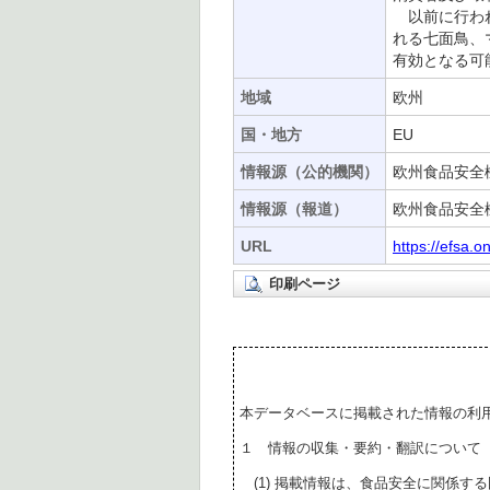
以前に行われ
れる七面鳥、
有効となる可
地域
欧州
国・地方
EU
情報源（公的機関）
欧州食品安全機
情報源（報道）
欧州食品安全機
URL
https://efsa.o
印刷ページ
本データベースに掲載された情報の利
１ 情報の収集・要約・翻訳について
(1) 掲載情報は、食品安全に関係す