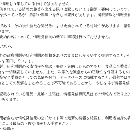
の情報を収集しているわけではありません。
提供されている情報の趣旨を出来る限り改変しないよう翻訳・要約しています
意を払っているが、誤訳や間違いを含む可能性があります。掲載情報と情報発
のであり、その後の新たな知見等により更新されている可能性があります。情報
ります。
び要約内容について、情報発信元の機関に確認は行っておりません。
について
海外の政府機関や研究機関の情報をありのままにわかりやすく提供することが
スを運用しています。
機関、研究機関の公表情報を翻訳・要約・集約したものであり、食品安全委員
偽を一切確認していません。また、科学的な観点からの正確性を保証するもの
食品安全委員会としての見解を付与しデータベースに掲載することが最善では
会としての見解をまとめることは不可能であることから、やむを得ず情報発信
に記載されている意見・見解・主張は、情報発信機関又はその情報内で取り上
があります。
利用者自らが情報発信元の公式サイト等で最新の情報を確認し、利用者自身の
どにより最新の正確な情報を入手すること。
いる情報は、