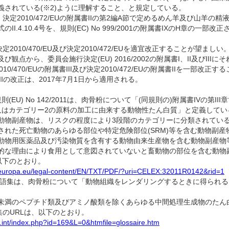
義されている(※2)ように理解すること、と規定している。
め、決定2010/472/EUの附属書IIの第2編A節で定めるめん羊及び山羊
II.4.10.4号を、規則(EC) No 999/2001の附属書IXのH章の
決定2010/470/EU及び決定2010/472/EUを適宜改正することが望ましい
点から、委員会施行決定(EU) 2016/2002の附属書I、II及びIIIにそ
10/470/EUの附属書III及び決定2010/472/EUの附属書IIを一部改正
書IIの改正は、2017年7月1日から適用される。
則(EU) No 142/2011は、肉骨粉について「(同規則の)附属書IVの第
はカテゴリー2の原料の加工に由来する動物性たん白質」と定義している。規則(
動物副産物は、リスクの程度により3段階のカテゴリーに分類されている
された死亡動物のあらゆる部位や特定危険部位(SRM)等を含む動物副産
動物用医薬品及び汚染物質を含有する動物由来生産物を含む動物副産物
な理由により食用として意図されていないと畜動物の部位を含む動物副産物等
は以下のとおり。
ex.europa.eu/legal-content/EN/TXT/PDF/?uri=CELEX:32011R0142&rid=1
の用語集は、肉骨粉について「動物組織をレンダリングするときに得られ
トン未満のペプチド類及びアミノ酸類を除くあらゆる中間処理生成物のた
集のURLは、以下のとおり。
e.int/index.php?id=169&L=0&htmfile=glossaire.htm