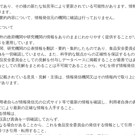
のであり、その後の新たな知見等により更新されている可能性があります。情報
ります。
び要約内容について、情報発信元の機関に確認は行っておりません。
について
海外の政府機関や研究機関の情報をありのままにわかりやすく提供することが
スを運用しています。
機関、研究機関の公表情報を翻訳・要約・集約したものであり、食品安全委員
偽を一切確認していません。また、科学的な観点からの正確性を保証するもの
食品安全委員会としての見解を付与しデータベースに掲載することが最善では
会としての見解をまとめることは不可能であることから、やむを得ず情報発信
に記載されている意見・見解・主張は、情報発信機関又はその情報内で取り上
があります。
利用者自らが情報発信元の公式サイト等で最新の情報を確認し、利用者自身の
どにより最新の正確な情報を入手すること。
いる情報は、
誤及び真偽を一切確認しておらず、
る場合があることから、これを食品安全委員会の発信する情報として引用・
基づき引用・転用すること。