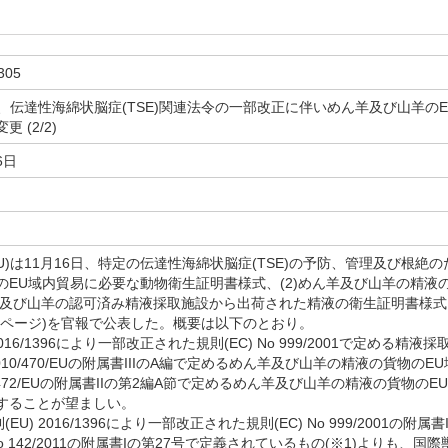
305
U)、伝達性海綿状脳症(TSE)関連法令の一部改正に伴いめん羊及び山羊
 (2/2)
6日
)は11月16日、特定の伝達性海綿状脳症(TSE)の予防、管理及び根絶の
のEU域内貿易に必要な動物衛生証明書様式、(2)めん羊及び山羊の精液
ん羊及び山羊の認可済み精液採取施設から出荷された精液の衛生証明書様式
02(30ページ)を官報で公表した。概要は以下のとおり。
) 2016/1396により一部改正された規則(EC) No 999/2001で定め
2010/470/EUの附属書IIIのA編で定めるめん羊及び山羊の精液の貨物
10/472/EUの附属書IIの第2編A節で定めるめん羊及び山羊の精液の貨物
することが望ましい。
則(EU) 2016/1396により一部改正された規則(EC) No 999/2001
 No 142/2011の附属書Iの第27号で定義されているもの(※1)よりも、国