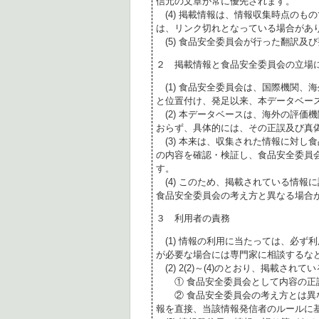
信元の文章が常に優先されます。
(4) 掲載情報は、情報収集時点のも
は、リンク切れとなっている場合があ
(5) 食品安全委員会が行った翻訳及
２ 掲載情報と食品安全委員会の立場
(1) 食品安全委員会は、国際機関、
と位置付け、発足以来、本データベー
(2) 本データベースは、海外の評価
おらず、具体的には、その正誤及び真
(3) 本来は、収集された情報に対し
の内容を確認・検証し、食品安全委員
す。
(4) このため、掲載されている情報
食品安全委員会の考え方と異なる場合
３ 利用者の責務
(1) 情報の利用に当たっては、必ず
が必要な場合には専門家に相談するな
(2) 2(2)～(4)のとおり、掲載されて
① 食品安全委員会として内容の正
② 食品安全委員会の考え方とは異な
報を直接、当該情報発信者のルールに