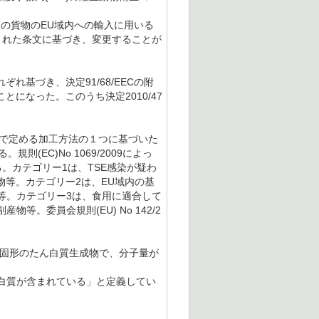
の精液の貨物のEU域内への輸入に用いる
一部改正された条文に基づき、変更することが
。
れぞれ基づき、決定91/68/EECの附
することになった。このうち決定2010/47
III章で定める加工方法の１つに基づいた
EC)No 1069/2009によっ
。カテゴリー1は、TSE感染が疑わ
物等。カテゴリー2は、EU域内の基
等。カテゴリー3は、食用に適合して
。委員会規則(EU) No 142/2
る固形のたん白質生成物で、分子量が
ん白質が含まれている」と定義してい