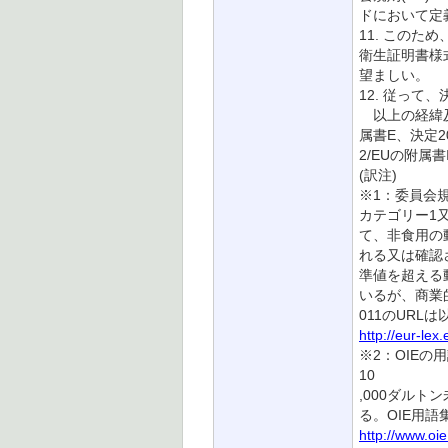
ドにおいて定
11. このた
衛生証明書様式の
望ましい。
12. 従って、
以上の経緯及び観
属書E、決定20
2/EUの附属
(訳注)
※1：委員会規
カテゴリー1又
て、非食用の
れる又は確認
準値を超える
いるが、商業的
011のURL
http://eur-l
※2：OIE
10
,000ダル
る。OIE用語
http://www.oi