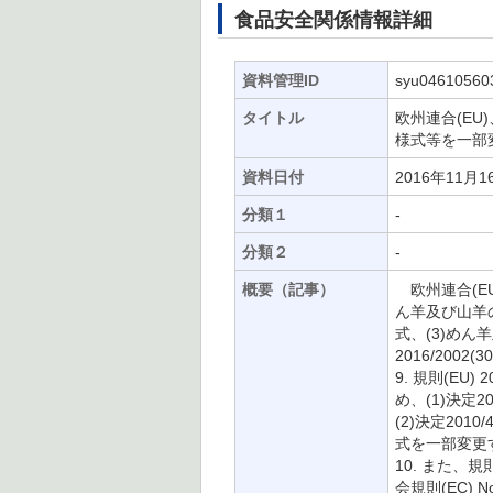
食品安全関係情報詳細
資料管理ID
syu04610560
タイトル
欧州連合(E
様式等を一部変更
資料日付
2016年11月1
分類１
-
分類２
-
概要（記事）
欧州連合(EU
ん羊及び山羊
式、(3)め
2016/20
9. 規則(EU
め、(1)決定
(2)決定20
式を一部変更
10. また、規
会規則(EC)