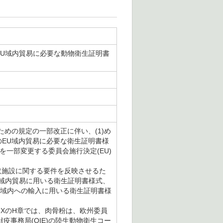
のEU域内貿易に必要な動物衛生証明書
ための規定の一部改正に伴い、(1)め
のEU域内貿易に必要な衛生証明書様
を一部変更する委員会施行決定(EU)
る精液採取施設に関する要件を反映させるた
のEU域内貿易に用いる衛生証明書様式、
のEU域内への輸入に用いる衛生証明書様
の附属書IXのH章では、肉骨粉は、欧州委員
際獣疫事務局(OIE)の陸生動物衛生コー