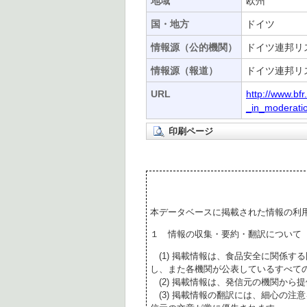
地域
欧州
国・地方
ドイツ
情報源（公的機関）
ドイツ連邦リス
情報源（報道）
ドイツ連邦リス
URL
http://www.b
_in_moderati
印刷ページ
本データベースに掲載された情報の利
１ 情報の収集・要約・翻訳について
(1) 掲載情報は、食品安全に関係す
し、また各機関が公表しているすべて
(2) 掲載情報は、発信元の機関から
(3) 掲載情報の翻訳には、細心の注