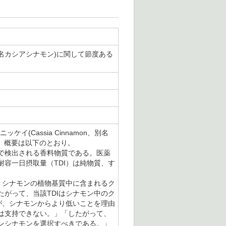
名カシアシナモン)に関して節度ある
(Cassia Cinnamon、別名
た。概要は以下のとおり。
で検出される香料物質である。医薬
容一日摂取量（TDI）は純物質、す
、シナモンの植物基質中に含まれるク
がって、当該TDIはシナモン中のク
が、シナモンからより低いことを理由
は支持できない。」「したがって、
ンシナモンを選択すべきである。」