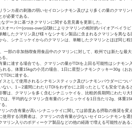
。
ランカ産の刺激の弱いセイロンシナモン及びより多くの量のクマリン
とが必要である。
たなデータに基づきクマリンに関する意見書を更新した。
スオーバー(cross-over)試験によりクマリンの相対的バイオアベイ
単離したクマリン及び様々なシナモン製品に含まれるクマリンを異なる
から、シナニッケイからのクマリンは、単離したクマリンとほぼ同じ程
降、一部の非加熱喫食用食品中のクマリンに対して、欧州では新たな最大含
である。
量に達する場合でも、クマリンの量がTDIを上回る可能性はシナモン
られる。体重15kgの小児の場合、1日に星型シナモンクッキー30g（お
食でTDIに達する。
スとして使用されるシナモンスティック及びシナモンパウダーについては
いない。1～2週間にわたりTDIをわずかに上回ったとしても安全であ
影響は、クマリンを多く含むシナニッケイを、比較的長期間にわたり大
人では、平均的なクマリン含有量のシナニッケイを1日当たり2g、体重15k
する。
マリンの含有量が高いシナニッケイに関しては節度ある摂取の推奨を変
に使用する消費者は、クマリンの含有量が少ないセイロンシナモンを選
クマリン入りのボディーケア製品などの他の経路で増える可能性がある