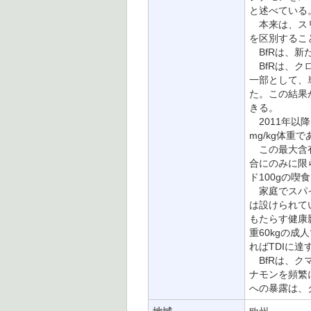
と述べている
本来は、スリ
を区別するこ
BfRは、新
BfRは、クロ
一部として、
た。この結果
きる。
2011年以
mg/kg体重
この最大含有
合にのみに限
ド100gの喫
家庭でスパイ
は設けられて
もたらす健康
重60kgの成
ればTDIに達
BfRは、ク
ナモンを頻繁
への暴露は、