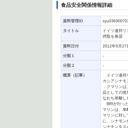
食品安全関係情報詳細
資料管理ID
syu03690070
タイトル
ドイツ連邦リ
摂取を推奨
資料日付
2012年9月27
分類１
-
分類２
-
概要（記事）
ドイツ連邦リス
カシアシナモン
クマリンは、
品としての使
なわち単離し
BfRが行っ
マリンは、単
マリンに対し
に、シナモン
シナモンをス