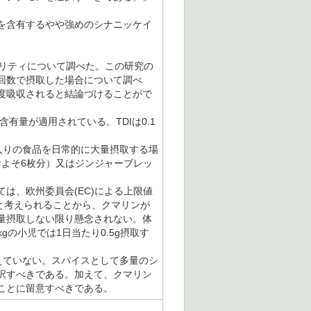
を含有するやや強めのシナニッケイ
ラビリティについて調べた。この研究の
回数で摂取した場合について調べ
度吸収されると結論づけることがで
有量が適用されている。TDIは0.1
入りの食品を日常的に大量摂取する場
およそ6枚分）又はジンジャーブレッ
、欧州委員会(EC)による上限値
ると考えられることから、クマリンが
量摂取しない限り懸念されない。体
gの小児では1日当たり0.5g摂取す
えていない。スパイスとして多量のシ
択すべきである。加えて、クマリン
ことに留意すべきである。