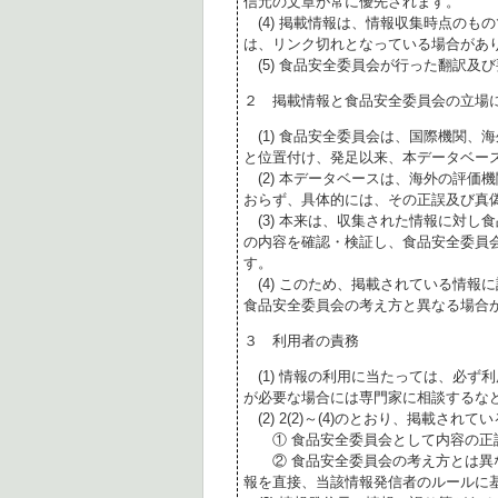
信元の文章が常に優先されます。
(4) 掲載情報は、情報収集時点のも
は、リンク切れとなっている場合があ
(5) 食品安全委員会が行った翻訳及
２ 掲載情報と食品安全委員会の立場
(1) 食品安全委員会は、国際機関、
と位置付け、発足以来、本データベー
(2) 本データベースは、海外の評価
おらず、具体的には、その正誤及び真
(3) 本来は、収集された情報に対し
の内容を確認・検証し、食品安全委員
す。
(4) このため、掲載されている情報
食品安全委員会の考え方と異なる場合
３ 利用者の責務
(1) 情報の利用に当たっては、必ず
が必要な場合には専門家に相談するな
(2) 2(2)～(4)のとおり、掲載されて
① 食品安全委員会として内容の正
② 食品安全委員会の考え方とは異な
報を直接、当該情報発信者のルールに