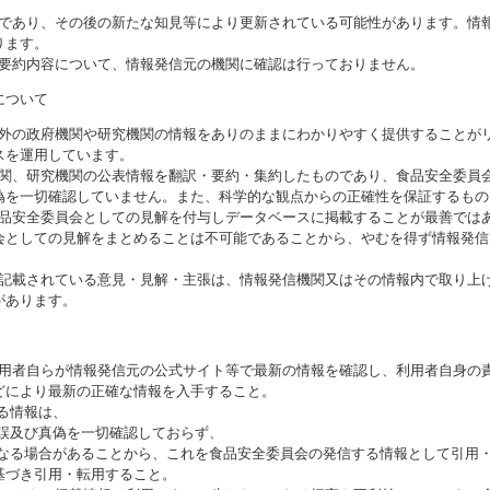
のであり、その後の新たな知見等により更新されている可能性があります。情報
ります。
び要約内容について、情報発信元の機関に確認は行っておりません。
について
海外の政府機関や研究機関の情報をありのままにわかりやすく提供することが
スを運用しています。
機関、研究機関の公表情報を翻訳・要約・集約したものであり、食品安全委員
偽を一切確認していません。また、科学的な観点からの正確性を保証するもの
食品安全委員会としての見解を付与しデータベースに掲載することが最善では
会としての見解をまとめることは不可能であることから、やむを得ず情報発信
に記載されている意見・見解・主張は、情報発信機関又はその情報内で取り上
があります。
利用者自らが情報発信元の公式サイト等で最新の情報を確認し、利用者自身の
どにより最新の正確な情報を入手すること。
いる情報は、
誤及び真偽を一切確認しておらず、
る場合があることから、これを食品安全委員会の発信する情報として引用・
基づき引用・転用すること。