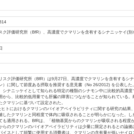
314
スク評価研究所（BfR）、高濃度でクマリンを含有するシナニッケイ(別
日
ク評価研究所（BfR）は9月27日、高濃度でクマリンを含有するシナニッケイ
）に関して節度ある摂取を推奨する意見書（No 26/2012) を公表し
シナニッケイとして知られる特定の種類のシナモン中に比較的高濃度
用から、比較的低用量でも肝臓の障害につながることが知られている。耐
たクマリンに基づいて設定された。
たヒトにおけるクマリンのバイオアベイラビリティに関する研究の結果
離したクマリンと同程度で体内に吸収されることが明らかになった。した
ても適用される。BfRは、「植物基質からのクマリンが吸収される程度
からのクマリンのバイオアベイラビリティは少量に限定されるとの論拠
パイスとして頻繁に使用する消費者は、クマリンの含有量が低いセイロ