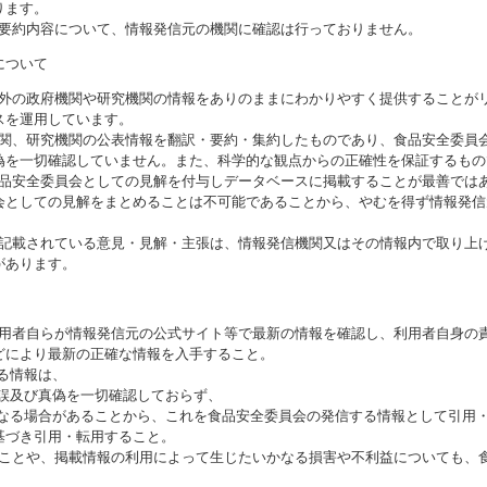
ります。
び要約内容について、情報発信元の機関に確認は行っておりません。
について
海外の政府機関や研究機関の情報をありのままにわかりやすく提供することが
スを運用しています。
機関、研究機関の公表情報を翻訳・要約・集約したものであり、食品安全委員
偽を一切確認していません。また、科学的な観点からの正確性を保証するもの
食品安全委員会としての見解を付与しデータベースに掲載することが最善では
会としての見解をまとめることは不可能であることから、やむを得ず情報発信
に記載されている意見・見解・主張は、情報発信機関又はその情報内で取り上
があります。
利用者自らが情報発信元の公式サイト等で最新の情報を確認し、利用者自身の
どにより最新の正確な情報を入手すること。
いる情報は、
誤及び真偽を一切確認しておらず、
る場合があることから、これを食品安全委員会の発信する情報として引用・
基づき引用・転用すること。
ることや、掲載情報の利用によって生じたいかなる損害や不利益についても、