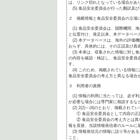
は、リンク切れとなっている場合があ
(5) 食品安全委員会が行った翻訳及
２ 掲載情報と食品安全委員会の立場
(1) 食品安全委員会は、国際機関、
と位置付け、発足以来、本データベー
(2) 本データベースは、海外の評価
おらず、具体的には、その正誤及び真
(3) 本来は、収集された情報に対し
の内容を確認・検証し、食品安全委員
す。
(4) このため、掲載されている情報
食品安全委員会の考え方と異なる場合
３ 利用者の責務
(1) 情報の利用に当たっては、必ず
が必要な場合には専門家に相談するな
(2) 2(2)～(4)のとおり、掲載されて
① 食品安全委員会として内容の正
② 食品安全委員会の考え方とは異な
報を直接、当該情報発信者のルールに
(3) 情報発信元の情報に誤り等があ
こと。