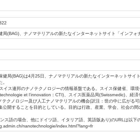
322
局(BAG)、ナノマテリアルの新たなインターネットサイト「インフォナノ(
日
局(BAG)は4月25日、ナノマテリアルの新たなインターネットサイト「イ
た。
noはスイス連邦のナノテクノロジーの情報基盤である。スイス保健省、環境
r la technologie et l’innovation：CTI)、スイス医薬品局(Swiss
oはナノテクノロジー及び人工ナノマテリアルの機会(訳注：世の中に広がる
集公開することを目的としている。目的は行政、産業、学会、社会の間
ンス語の場合、他にドイツ語、イタリア語、英語版あり)のURLは以下
g.admin.ch/nanotechnologie/index.html?lang=fr