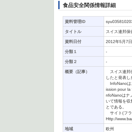
食品安全関係情報詳細
資料管理ID
syu03581020
タイトル
スイス連邦保健
資料日付
2012年5月7
分類１
-
分類２
-
概要（記事）
スイス連邦保健
したと発表し
InfoNa
ission pou
nfoNan
いて情報を収
とである。
サイト(フラ
Http://www.ba
地域
欧州