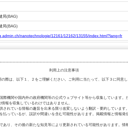
局(BAG)
局(BAG)
g.admin.ch/nanotechnologie/12161/12162/13155/index.html?lang=fr
利用上の注意事項
用の際は、以下１、２をご理解ください。ご利用に当たって、以下３に同意し
る国際機関や国内外の政府機関等の公式ウェブサイト等から収集しています。
の情報を収集しているわけではありません。
提供されている情報の趣旨を出来る限り改変しないよう翻訳・要約しています
意を払っているが、誤訳や間違いを含む可能性があります。掲載情報と情報発
のであり、その後の新たな知見等により更新されている可能性があります。情報