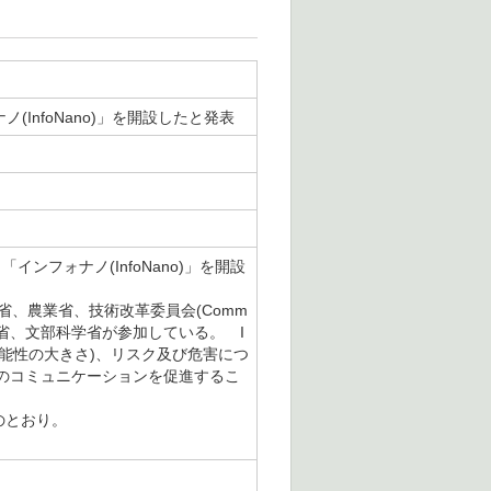
InfoNano)」を開設したと発表
ンフォナノ(InfoNano)」を開設
省、農業省、技術改革委員会(Comm
medic)、経済省、文部科学省が参加している。 I
可能性の大きさ)、リスク及び危害につ
のコミュニケーションを促進するこ
のとおり。