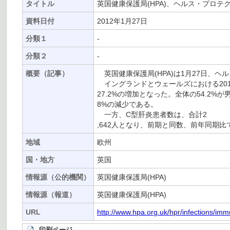
タイトル
英国健康保護局(HPA)、ヘルス・プロテクシ
資料日付
2012年1月27日
分類１
-
分類２
-
概要（記事）
英国健康保護局(HPA)は1月27日、ヘルス
イングランドとウェールズにおける2011
27.2%の増加となった。全体の54.2%
8%の減少である。
一方、C型肝炎患者数は、合計2
,642人となり、前期と同数、前年同期比
地域
欧州
国・地方
英国
情報源（公的機関）
英国健康保護局(HPA)
情報源（報道）
英国健康保護局(HPA)
URL
http://www.hpa.org.uk/hpr/infections/im
印刷ページ