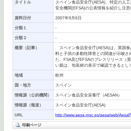
タイトル
スペイン食品安全庁(AESA)、特定の人
安全機関(EFSA)の公表情報を紹介し注
資料日付
2007年9月6日
分類１
-
分類２
-
概要（記事）
スペイン食品安全庁(AESA)は、英国
料と子供の多動性障害との関連が示唆され
た。FSA及びEFSAのプレスリリース
い親は、包装材の表示で確認できるとし
地域
欧州
国・地方
スペイン
情報源（公的機関）
スペイン食品安全栄養庁（AESAN）
情報源（報道）
スペイン食品安全庁(AESA)
URL
http://www.aesa.msc.es/aesa/web/Aesa
印刷ページ