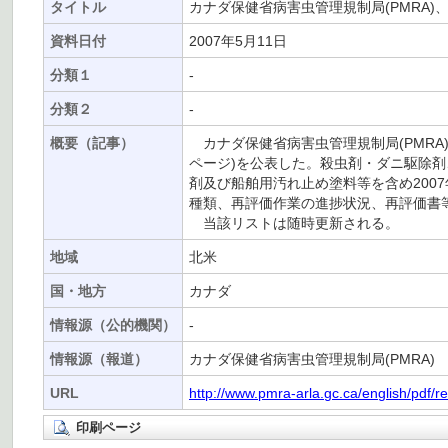
タイトル
カナダ保健省病害虫管理規制局(PMRA
資料日付
2007年5月11日
分類１
-
分類２
-
概要（記事）
カナダ保健省病害虫管理規制局(PMRA)
ページ)を公表した。殺虫剤・ダニ駆除
剤及び船舶用汚れ止め塗料等を含め2007
種類、再評価作業の進捗状況、再評価書等
当該リストは随時更新される。
地域
北米
国・地方
カナダ
情報源（公的機関）
-
情報源（報道）
カナダ保健省病害虫管理規制局(PMRA)
URL
http://www.pmra-arla.gc.ca/english/pdf/
印刷ページ