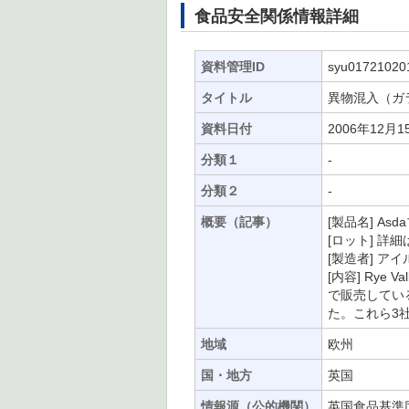
食品安全関係情報詳細
資料管理ID
syu01721020
タイトル
異物混入（ガ
資料日付
2006年12月1
分類１
-
分類２
-
概要（記事）
[製品名] As
[ロット] 詳細
[製造者] アイル
[内容] Rye 
で販売してい
た。これら3
地域
欧州
国・地方
英国
情報源（公的機関）
英国食品基準