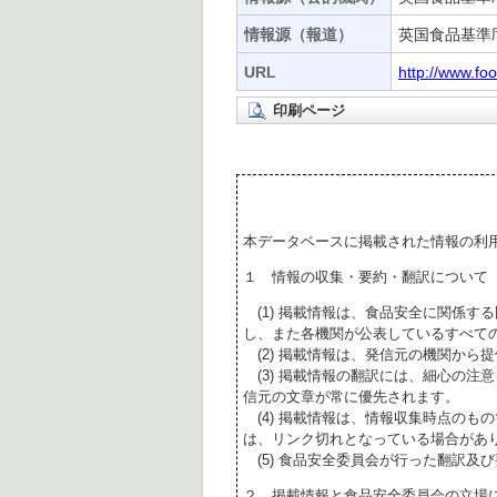
情報源（報道）
英国食品基準庁
URL
http://www.fo
印刷ページ
本データベースに掲載された情報の利
１ 情報の収集・要約・翻訳について
(1) 掲載情報は、食品安全に関係す
し、また各機関が公表しているすべて
(2) 掲載情報は、発信元の機関から
(3) 掲載情報の翻訳には、細心の注
信元の文章が常に優先されます。
(4) 掲載情報は、情報収集時点のも
は、リンク切れとなっている場合があ
(5) 食品安全委員会が行った翻訳及
２ 掲載情報と食品安全委員会の立場