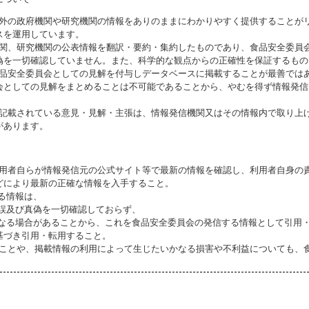
海外の政府機関や研究機関の情報をありのままにわかりやすく提供することが
スを運用しています。
機関、研究機関の公表情報を翻訳・要約・集約したものであり、食品安全委員
偽を一切確認していません。また、科学的な観点からの正確性を保証するもの
食品安全委員会としての見解を付与しデータベースに掲載することが最善では
会としての見解をまとめることは不可能であることから、やむを得ず情報発信
に記載されている意見・見解・主張は、情報発信機関又はその情報内で取り上
があります。
利用者自らが情報発信元の公式サイト等で最新の情報を確認し、利用者自身の
どにより最新の正確な情報を入手すること。
いる情報は、
誤及び真偽を一切確認しておらず、
る場合があることから、これを食品安全委員会の発信する情報として引用・
基づき引用・転用すること。
ることや、掲載情報の利用によって生じたいかなる損害や不利益についても、