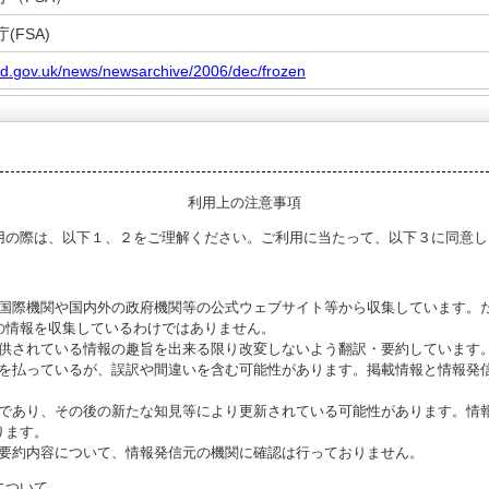
(FSA)
od.gov.uk/news/newsarchive/2006/dec/frozen
利用上の注意事項
用の際は、以下１、２をご理解ください。ご利用に当たって、以下３に同意し
る国際機関や国内外の政府機関等の公式ウェブサイト等から収集しています。
の情報を収集しているわけではありません。
提供されている情報の趣旨を出来る限り改変しないよう翻訳・要約しています
意を払っているが、誤訳や間違いを含む可能性があります。掲載情報と情報発
のであり、その後の新たな知見等により更新されている可能性があります。情報
ります。
び要約内容について、情報発信元の機関に確認は行っておりません。
について