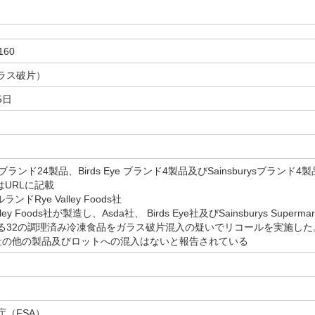
160
ラス破片）
5日
daブランド24製品、Birds Eye ブランド4製品及びSainsburysブラ
はURLに記載
ランドRye Valley Foods社
Valley Foods社が製造し、Asda社、 Birds Eye社及びSainsburys Su
る32の調理済み冷凍食品をガラス破片混入の疑いでリコールを実施し
社の他の製品及びロットへの混入はないと報告されている
庁（FSA）