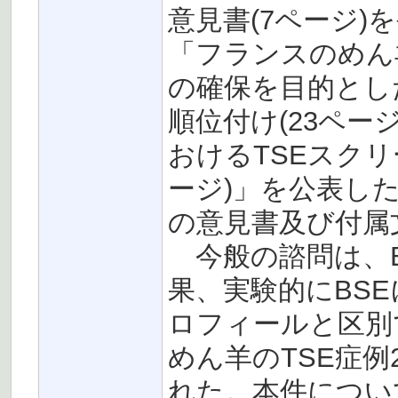
意見書(7ページ
「フランスのめん
の確保を目的とし
順位付け(23ペー
おけるTSEスク
ージ)」を公表し
の意見書及び付属
今般の諮問は、B
果、実験的にBS
ロフィールと区別
めん羊のTSE症
れた。本件について