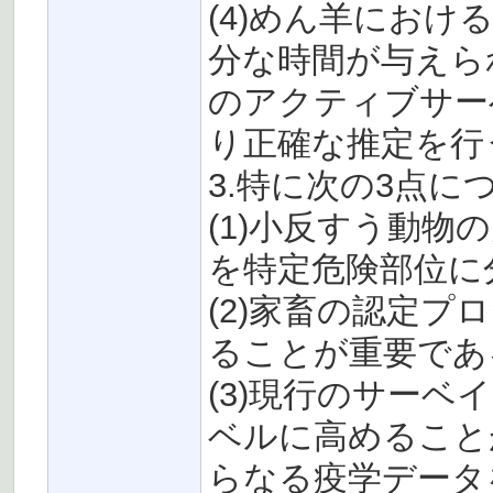
(4)めん羊におけ
分な時間が与えら
のアクティブサー
り正確な推定を行
3.特に次の3点
(1)小反すう動
を特定危険部位に
(2)家畜の認定
ることが重要であ
(3)現行のサー
ベルに高めること
らなる疫学データ