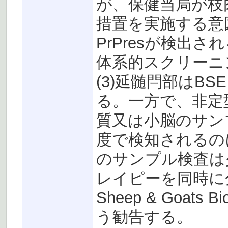
が、保健当局が枝
措置を実施する意
PrPresが検出
体系的スクリーニ
(3)延髄閂部はB
る。一方で、非定
質又は小脳のサン
度で検知されるの
のサンプル検査は
レイピーを同時に分
Sheep & Goats 
う勧告する。