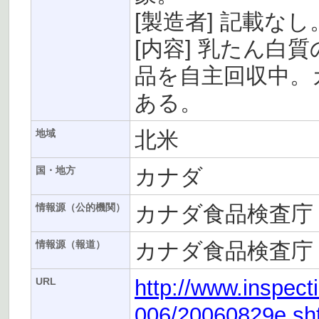
[製造者] 記載なし
[内容] 乳たん白
品を自主回収中。
ある。
北米
地域
カナダ
国・地方
カナダ食品検査庁（
情報源（公的機関）
カナダ食品検査庁（
情報源（報道）
http://www.inspect
URL
006/20060829e.sh