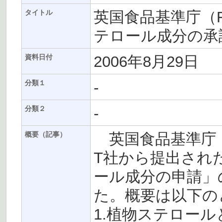
英国食品基準庁（
タイトル
テロール成分の承
2006年8月29日
資料日付
-
分類１
-
分類２
英国食品基準庁（
概要（記事）
T社から提出され
ール成分の申請」
た。概要は以下の
1.植物ステロール