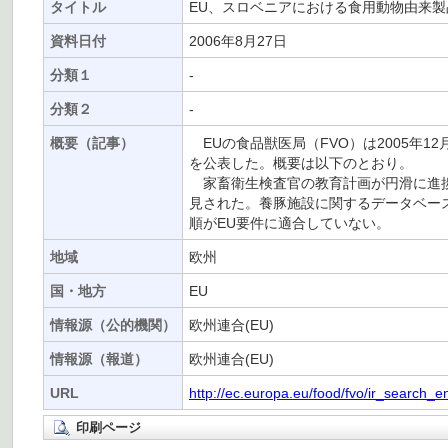
タイトル
EU、スロベニアにおける食用動物由来
資料日付
2006年8月27日
分類１
-
分類２
-
概要（記事）
EUの食品獣医局（FVO）は2005年
を公表した。概要は以下のとおり。
家畜衛生検査官の教育計画が円滑に進捗
見された。養豚施設に関するデータベー
順がEU要件に適合していない。
地域
欧州
国・地方
EU
情報源（公的機関）
欧州連合(EU)
情報源（報道）
欧州連合(EU)
URL
http://ec.europa.eu/food/fvo/ir_sea
印刷ページ