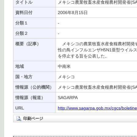
タイトル
メキシコ農業牧畜水産食糧農村開発省(S
資料日付
2006年8月15日
分類１
-
分類２
-
概要（記事）
メキシコの農業牧畜水産食糧農村開発省(S
性の鳥インフルエンザH5N1亜型ウイ
を停止する旨を公表した。
地域
中南米
国・地方
メキシコ
情報源（公的機関）
メキシコ農業牧畜水産食糧農村開発省(SAG
情報源（報道）
SAGARPA
URL
http://www.sagarpa.gob.mx/cgcs/boletin
印刷ページ