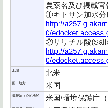
農薬名及び掲載官
①キトサン加水分解物(Ch
http://a257.g.aka
0/edocket.access.
②サリチル酸(Salicyl
http://a257.g.aka
0/edocket.access.
北米
地域
米国
国・地方
米国/環境保護庁（
情報源（公的機関）