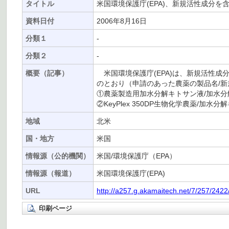
タイトル
米国環境保護庁(EPA)、新規活性成分
資料日付
2006年8月16日
分類１
-
分類２
-
概要（記事）
米国環境保護庁(EPA)は、新規活性
のとおり（申請のあった農薬の製品名/新
①農薬製造用加水分解キトサン液/加水分解
②KeyPlex 350DP生物化学農薬/加
地域
北米
国・地方
米国
情報源（公的機関）
米国/環境保護庁（EPA）
情報源（報道）
米国環境保護庁(EPA)
URL
http://a257.g.akamaitech.net/7/257/242
印刷ページ