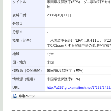
タイトル
米国環境保護庁(EPA)、ダニ駆除剤ア
始
資料日付
2006年8月11日
分類１
-
分類２
-
概要（記事）
米国環境保護庁(EPA)は8月11日、
て0.02ppmとする登録申請の受理を官報
地域
北米
国・地方
米国
情報源（公的機関）
米国/環境保護庁（EPA）
情報源（報道）
米国環境保護庁(EPA)
URL
http://a257.g.akamaitech.net/7/257/242
印刷ページ