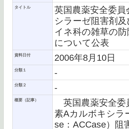
英国農薬安全委員会
タイトル
シラーゼ阻害剤及
イネ科の雑草の防
について公表
2006年8月10日
資料日付
-
分類１
-
分類２
英国農薬安全委員会
概要（記事）
素Aカルボキシラーゼ（Ac
se：ACCase）