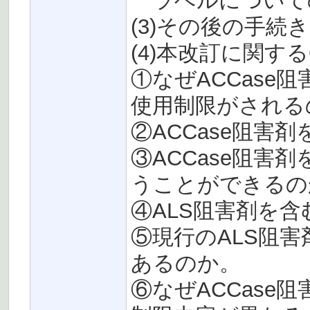
ラベルについて
(3)その後の手続
(4)本改訂に関する
①なぜACCase
使用制限がされる
②ACCase阻害
③ACCase阻害
うことができるの
④ALS阻害剤を
⑤現行のALS阻
あるのか。
⑥なぜACCase