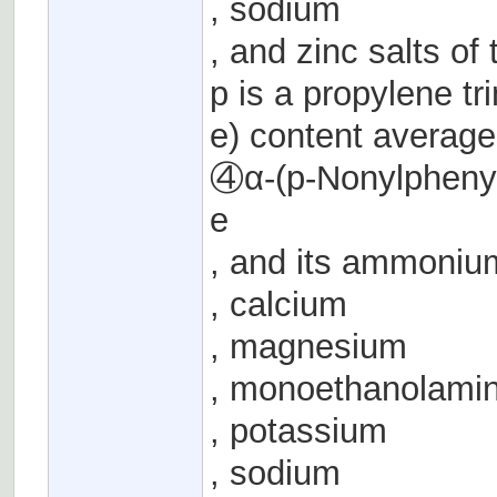
, sodium
, and zinc salts of
p is a propylene t
e) content averag
④α-(p-Nonylphenyl
e
, and its ammoniu
, calcium
, magnesium
, monoethanolami
, potassium
, sodium