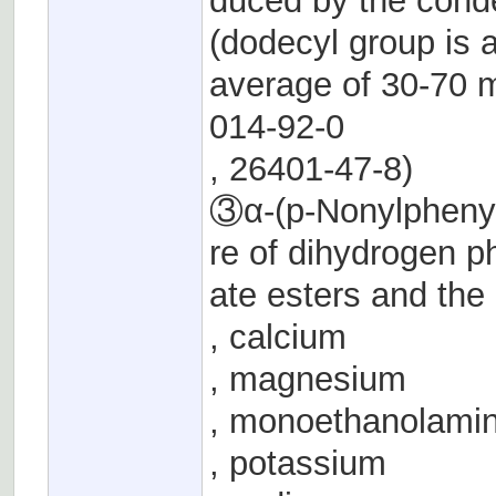
duced by the cond
(dodecyl group is 
average of 30-70
014-92-0
, 26401-47-8)
③α-(p-Nonylphenyl
re of dihydrogen 
ate esters and th
, calcium
, magnesium
, monoethanolami
, potassium