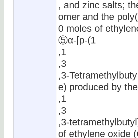
, and zinc salts; t
omer and the poly
0 moles of ethylen
⑤α-[p-(1
,1
,3
,3-Tetramethylbuty
e) produced by the
,1
,3
,3-tetramethylbuty
of ethylene oxid