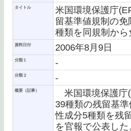
米国環境保護庁(E
タイトル
留基準値規制の免
種類を同規制から
2006年8月9日
資料日付
-
分類１
-
分類２
米国環境保護庁(E
概要（記事）
39種類の残留基
性成分5種類を残
を官報で公表した