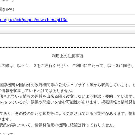
(HPA）
a.org.uk/cdr/pages/news.htm#pt13a
利用上の注意事項
用の際は、以下１、２をご理解ください。ご利用に当たって、以下３に同意し
る国際機関や国内外の政府機関等の公式ウェブサイト等から収集しています。
の情報を収集しているわけではありません。
提供されている情報の趣旨を出来る限り改変しないよう翻訳・要約しています
意を払っているが、誤訳や間違いを含む可能性があります。掲載情報と情報発
のであり、その後の新たな知見等により更新されている可能性があります。情報
ります。
び要約内容について、情報発信元の機関に確認は行っておりません。
について