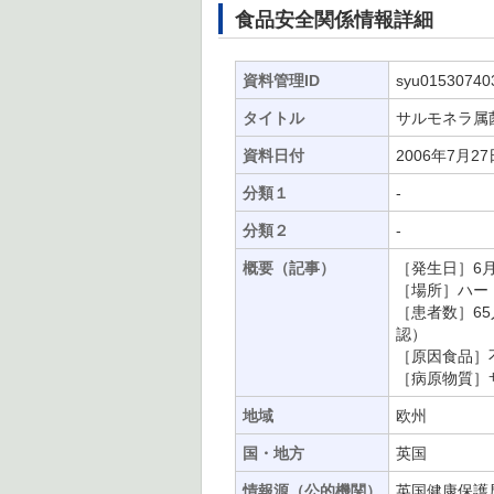
食品安全関係情報詳細
資料管理ID
syu01530740
タイトル
サルモネラ属
資料日付
2006年7月27
分類１
-
分類２
-
概要（記事）
［発生日］6月
［場所］ハー
［患者数］65人（
認）
［原因食品］
［病原物質］サルモネ
地域
欧州
国・地方
英国
情報源（公的機関）
英国健康保護局