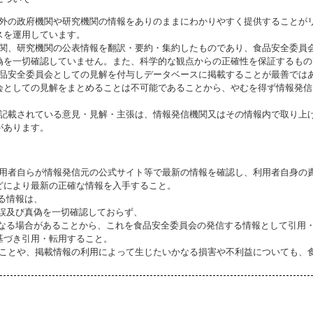
海外の政府機関や研究機関の情報をありのままにわかりやすく提供することが
スを運用しています。
機関、研究機関の公表情報を翻訳・要約・集約したものであり、食品安全委員
偽を一切確認していません。また、科学的な観点からの正確性を保証するもの
食品安全委員会としての見解を付与しデータベースに掲載することが最善では
会としての見解をまとめることは不可能であることから、やむを得ず情報発信
に記載されている意見・見解・主張は、情報発信機関又はその情報内で取り上
があります。
利用者自らが情報発信元の公式サイト等で最新の情報を確認し、利用者自身の
どにより最新の正確な情報を入手すること。
いる情報は、
誤及び真偽を一切確認しておらず、
る場合があることから、これを食品安全委員会の発信する情報として引用・
基づき引用・転用すること。
ることや、掲載情報の利用によって生じたいかなる損害や不利益についても、