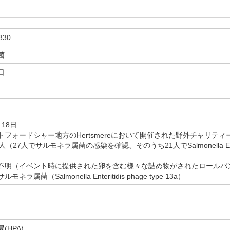
330
菌
日
18日
トフォードシャー地方のHertsmereにおいて開催された野外チャリテ
27人でサルモネラ属菌の感染を確認、そのうち21人でSalmonella Enteriti
不明（イベント時に提供された卵を含む様々な詰め物がされたロールパ
ラ属菌（Salmonella Enteritidis phage type 13a）
(HPA)