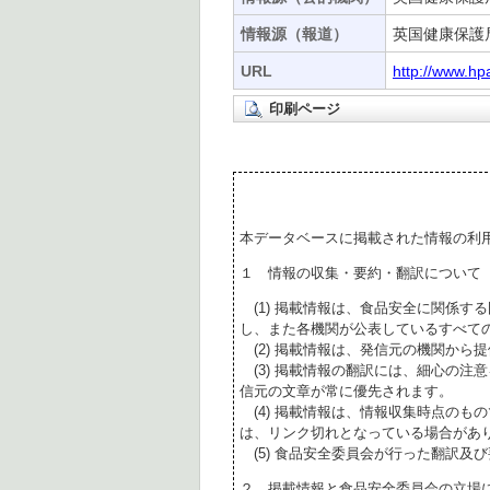
情報源（報道）
英国健康保護局
URL
http://www.hp
印刷ページ
本データベースに掲載された情報の利
１ 情報の収集・要約・翻訳について
(1) 掲載情報は、食品安全に関係す
し、また各機関が公表しているすべて
(2) 掲載情報は、発信元の機関から
(3) 掲載情報の翻訳には、細心の注
信元の文章が常に優先されます。
(4) 掲載情報は、情報収集時点のも
は、リンク切れとなっている場合があ
(5) 食品安全委員会が行った翻訳及
２ 掲載情報と食品安全委員会の立場