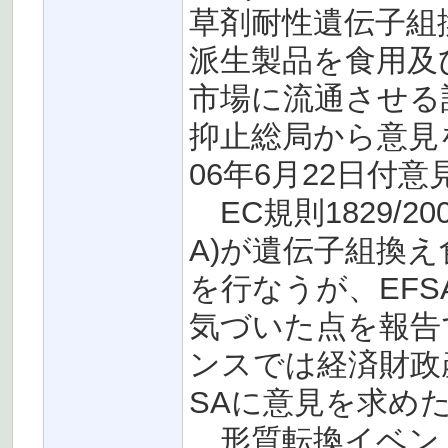
草剤耐性遺伝子組
派生製品を食用及
市場に流通させる
抑止総局から意見
06年6月22日付
EC規則1829/2
A)が遺伝子組換
を行なうが、EF
気づいた点を報告
ンスでは経済財政
SAに意見を求め
形質転換イベントG