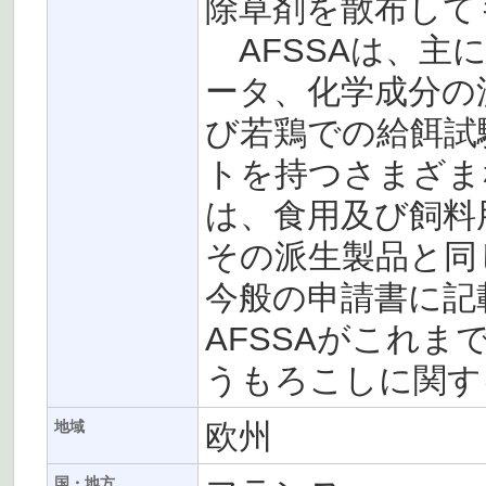
除草剤を散布して
AFSSAは、主
ータ、化学成分の
び若鶏での給餌試
トを持つさまざま
は、食用及び飼料
その派生製品と同
今般の申請書に記
AFSSAがこれ
うもろこしに関す
欧州
地域
国・地方