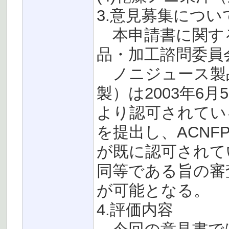
3.意見募集につい
本申請書に関する
品・加工諮問委員会
ノニジュース製品（Tahi
製）は2003年6月
より認可されてい
を提出し、ACN
が既に認可されて
同等である旨の審
が可能となる。
4.評価内容