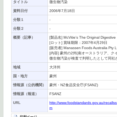
タイトル
微生物汚染
資料日付
2006年7月18日
分類１
-
分類２
-
概要（記事）
[製品名] McVitie’s The Original Dige
[ロット] 賞味期限：2007年4月29日
[販売者] Manassen Foods Australia Pty L
[内容] 豪州の2州(南オーストラリア、クインーズ
微生物汚染が検査で判明したとして同社
地域
大洋州
国・地方
豪州
情報源（公的機関）
豪州・NZ食品安全庁(FSANZ)
情報源（報道）
FSANZ
URL
http://www.foodstandards.gov.au/recallss
m
印刷ページ