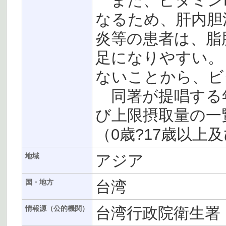
また、ビタミン
なるため、肝内胆
炎等の患者は、脂
足になりやすい。
ないことから、ビ
同署が提唱する年
び上限摂取量の一
（0歳?17歳以
アジア
地域
台湾
国・地方
台湾行政院衛生署
情報源（公的機関）