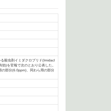
殺虫剤イミダクロプリド(Imidacl
から有効)を官報で次のとおり公表した。
の部分(6.0ppm)、同わら用の部分