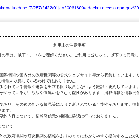
.akamaitech.net/7/257/2422/01jan20061800/edocket.access.gpo.gov/2
利用上の注意事項
用の際は、以下１、２をご理解ください。ご利用に当たって、以下３に同意し
る国際機関や国内外の政府機関等の公式ウェブサイト等から収集しています。
の情報を収集しているわけではありません。
提供されている情報の趣旨を出来る限り改変しないよう翻訳・要約しています
意を払っているが、誤訳や間違いを含む可能性があります。掲載情報と情報発
のであり、その後の新たな知見等により更新されている可能性があります。情報
ります。
び要約内容について、情報発信元の機関に確認は行っておりません。
について
海外の政府機関や研究機関の情報をありのままにわかりやすく提供することが