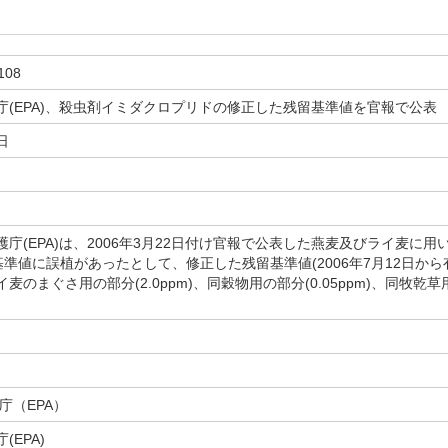
108
庁(EPA)、殺虫剤イミダクロプリドの修正した残留基準値を官報で公表
日
(EPA)は、2006年3月22日付け官報で公表した燕麦及びライ麦に用いる
残留基準値に誤植があったとして、修正した残留基準値(2006年7月12日
のまぐさ用の部分(2.0ppm)、同穀物用の部分(0.05ppm)、同牧乾草用
庁（EPA）
(EPA)