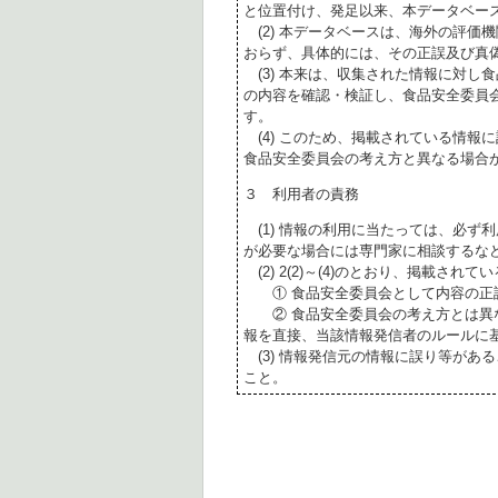
と位置付け、発足以来、本データベー
(2) 本データベースは、海外の評価
おらず、具体的には、その正誤及び真
(3) 本来は、収集された情報に対し
の内容を確認・検証し、食品安全委員
す。
(4) このため、掲載されている情報
食品安全委員会の考え方と異なる場合
３ 利用者の責務
(1) 情報の利用に当たっては、必ず
が必要な場合には専門家に相談するな
(2) 2(2)～(4)のとおり、掲載されて
① 食品安全委員会として内容の正
② 食品安全委員会の考え方とは異な
報を直接、当該情報発信者のルールに
(3) 情報発信元の情報に誤り等があ
こと。