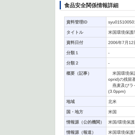
食品安全関係情報詳細
資料管理ID
syu01510050
タイトル
米国環境保護
資料日付
2006年7月12
分類１
-
分類２
-
概要（記事）
米国環境保護庁
oprid)の
燕麦及びライ麦
(3.0ppm)
地域
北米
国・地方
米国
情報源（公的機関）
米国/環境保護
情報源（報道）
米国環境保護庁