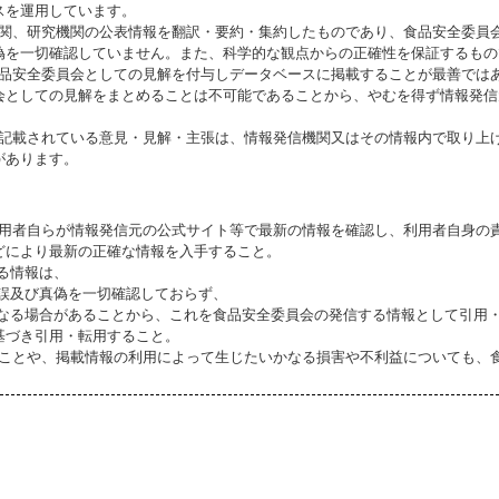
スを運用しています。
機関、研究機関の公表情報を翻訳・要約・集約したものであり、食品安全委員
偽を一切確認していません。また、科学的な観点からの正確性を保証するもの
食品安全委員会としての見解を付与しデータベースに掲載することが最善では
会としての見解をまとめることは不可能であることから、やむを得ず情報発信
に記載されている意見・見解・主張は、情報発信機関又はその情報内で取り上
があります。
利用者自らが情報発信元の公式サイト等で最新の情報を確認し、利用者自身の
どにより最新の正確な情報を入手すること。
いる情報は、
誤及び真偽を一切確認しておらず、
る場合があることから、これを食品安全委員会の発信する情報として引用・
基づき引用・転用すること。
ることや、掲載情報の利用によって生じたいかなる損害や不利益についても、