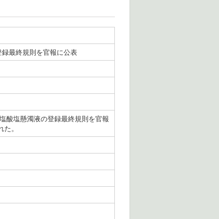
の登録最終規則を官報に公表
ur）塩酸塩懸濁液の登録最終規則を官報
れた。