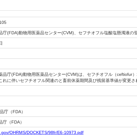
105
品庁(FDA)動物用医薬品センター(CVM)、セフチオフル塩酸塩懸濁液
日
庁(FDA)動物用医薬品センター(CVM)は、セフチオフル（ceftiof
これに伴いセフチオフル関連のと畜前休薬期間及び残留基準値が変更さ
品庁（FDA）
品庁（FDA）
da.gov/OHRMS/DOCKETS/98fr/E6-10973.pdf