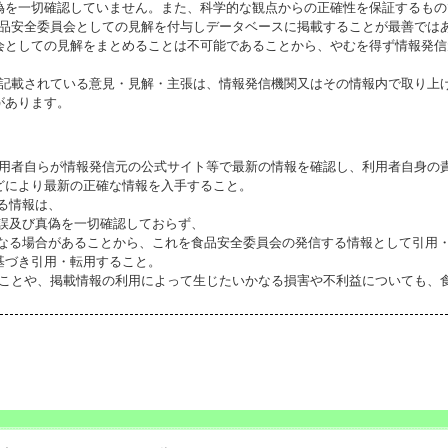
偽を一切確認していません。また、科学的な観点からの正確性を保証するもの
食品安全委員会としての見解を付与しデータベースに掲載することが最善では
会としての見解をまとめることは不可能であることから、やむを得ず情報発信
に記載されている意見・見解・主張は、情報発信機関又はその情報内で取り上
があります。
利用者自らが情報発信元の公式サイト等で最新の情報を確認し、利用者自身の
どにより最新の正確な情報を入手すること。
いる情報は、
誤及び真偽を一切確認しておらず、
る場合があることから、これを食品安全委員会の発信する情報として引用・
基づき引用・転用すること。
ることや、掲載情報の利用によって生じたいかなる損害や不利益についても、