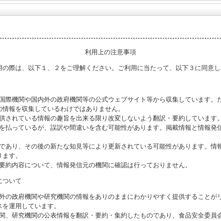
利用上の注意事項
用の際は、以下１、２をご理解ください。ご利用に当たって、以下３に同意し
る国際機関や国内外の政府機関等の公式ウェブサイト等から収集しています。
の情報を収集しているわけではありません。
提供されている情報の趣旨を出来る限り改変しないよう翻訳・要約しています
意を払っているが、誤訳や間違いを含む可能性があります。掲載情報と情報発
のであり、その後の新たな知見等により更新されている可能性があります。情報
ります。
び要約内容について、情報発信元の機関に確認は行っておりません。
について
海外の政府機関や研究機関の情報をありのままにわかりやすく提供することが
スを運用しています。
機関、研究機関の公表情報を翻訳・要約・集約したものであり、食品安全委員