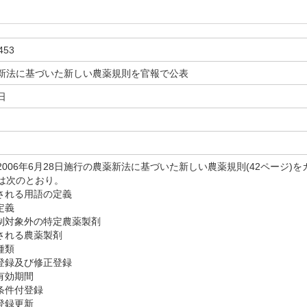
453
新法に基づいた新しい農薬規則を官報で公表
日
006年6月28日施行の農薬新法に基づいた新しい農薬規則(42ページ)
は次のとおり。
用される用語の定義
定義
規制対象外の特定農薬製剤
除される農薬製剤
種類
の登録及び修正登録
有効期間
条件付登録
登録更新