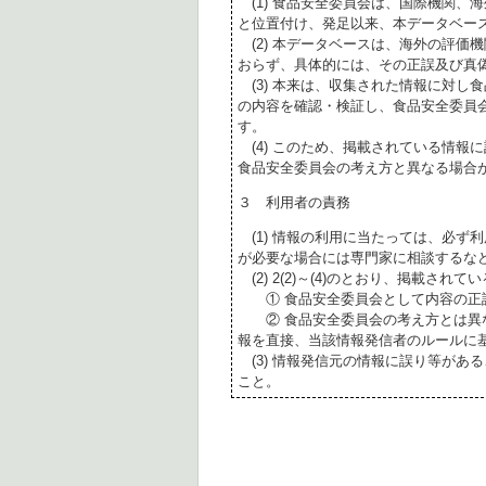
(1) 食品安全委員会は、国際機関、
と位置付け、発足以来、本データベー
(2) 本データベースは、海外の評価
おらず、具体的には、その正誤及び真
(3) 本来は、収集された情報に対し
の内容を確認・検証し、食品安全委員
す。
(4) このため、掲載されている情報
食品安全委員会の考え方と異なる場合
３ 利用者の責務
(1) 情報の利用に当たっては、必ず
が必要な場合には専門家に相談するな
(2) 2(2)～(4)のとおり、掲載されて
① 食品安全委員会として内容の正
② 食品安全委員会の考え方とは異な
報を直接、当該情報発信者のルールに
(3) 情報発信元の情報に誤り等があ
こと。