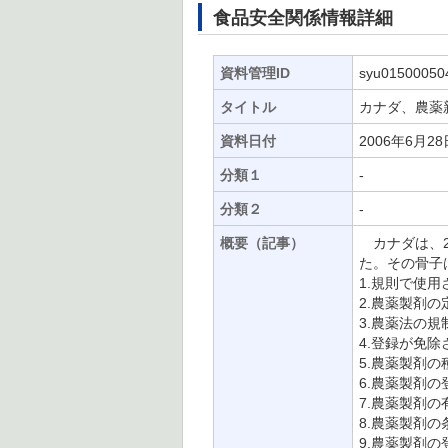
食品安全関係情報詳細
資料管理ID
syu01500050
タイトル
カナダ、農薬
資料日付
2006年6月28
分類１
-
分類２
-
概要（記事）
カナダは、2
た。その骨子
1.規則で使
2.農薬製剤の
3.農薬法の
4.登録が免
5.農薬製剤の
6.農薬製剤
7.農薬製剤の
8.農薬製剤の
9.農薬製剤の