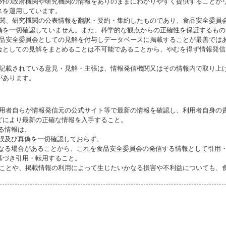
海外の政府機関や研究機関の情報をありのままにわかりやすく提供することが
スを運用しています。
機関、研究機関の公表情報を翻訳・要約・集約したものであり、食品安全委員
偽を一切確認していません。また、科学的な観点からの正確性を保証するもの
食品安全委員会としての見解を付与しデータベースに掲載することが最善では
会としての見解をまとめることは不可能であることから、やむを得ず情報発信
に記載されている意見・見解・主張は、情報発信機関又はその情報内で取り上
があります。
利用者自らが情報発信元の公式サイト等で最新の情報を確認し、利用者自身の
どにより最新の正確な情報を入手すること。
いる情報は、
誤及び真偽を一切確認しておらず、
る場合があることから、これを食品安全委員会の発信する情報として引用・
基づき引用・転用すること。
ることや、掲載情報の利用によって生じたいかなる損害や不利益についても、