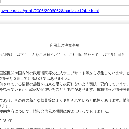
ト
gazette.gc.ca/partII/2006/20060628/html/sor124-e.html
利用上の注意事項
用の際は、以下１、２をご理解ください。ご利用に当たって、以下３に同意し
る国際機関や国内外の政府機関等の公式ウェブサイト等から収集しています。
の情報を収集しているわけではありません。
提供されている情報の趣旨を出来る限り改変しないよう翻訳・要約しています
意を払っているが、誤訳や間違いを含む可能性があります。掲載情報と情報発
のであり、その後の新たな知見等により更新されている可能性があります。情報
ります。
び要約内容について、情報発信元の機関に確認は行っておりません。
について