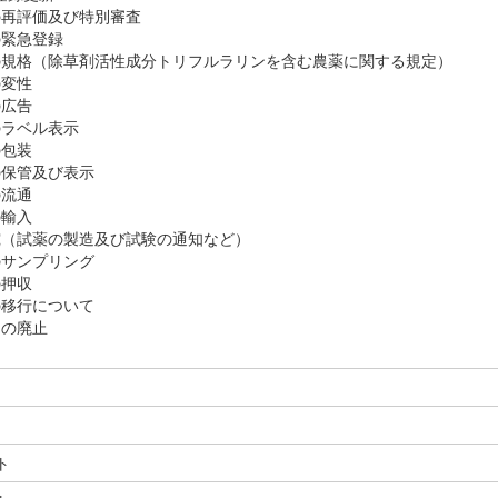
の再評価及び特別審査
の緊急登録
剤の規格（除草剤活性成分トリフルラリンを含む農薬に関する規定）
の変性
の広告
のラベル表示
の包装
の保管及び表示
の流通
の輸入
研究（試薬の製造及び試験の通知など）
のサンプリング
の押収
の移行について
則の廃止
ト