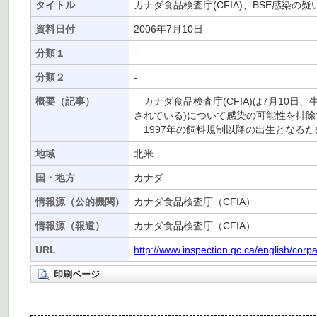
タイトル
カナダ食品検査庁(CFIA)、BSE感染
資料日付
2006年7月10日
分類１
-
分類２
-
概要（記事）
カナダ食品検査庁(CFIA)は7月10日
されている)について感染の可能性を排
1997年の飼料規制以降の出生となるた
地域
北米
国・地方
カナダ
情報源（公的機関）
カナダ食品検査庁（CFIA）
情報源（報道）
カナダ食品検査庁（CFIA）
URL
http://www.inspection.gc.ca/english/co
印刷ページ