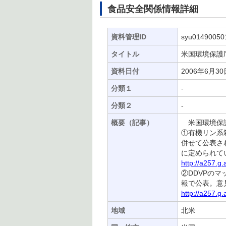
食品安全関係情報詳細
資料管理ID
syu01490050
タイトル
米国環境保護庁
資料日付
2006年6月30
分類１
-
分類２
-
概要（記事）
米国環境保護
①有機リン系
併せて公表さ
に定められて
http://a257.g
②DDVPの
報で公表。意
http://a257.g
地域
北米