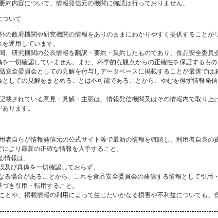
び要約内容について、情報発信元の機関に確認は行っておりません。
について
海外の政府機関や研究機関の情報をありのままにわかりやすく提供することが
スを運用しています。
機関、研究機関の公表情報を翻訳・要約・集約したものであり、食品安全委員
偽を一切確認していません。また、科学的な観点からの正確性を保証するもの
食品安全委員会としての見解を付与しデータベースに掲載することが最善では
会としての見解をまとめることは不可能であることから、やむを得ず情報発信
に記載されている意見・見解・主張は、情報発信機関又はその情報内で取り上
があります。
利用者自らが情報発信元の公式サイト等で最新の情報を確認し、利用者自身の
どにより最新の正確な情報を入手すること。
いる情報は、
誤及び真偽を一切確認しておらず、
る場合があることから、これを食品安全委員会の発信する情報として引用・
基づき引用・転用すること。
ることや、掲載情報の利用によって生じたいかなる損害や不利益についても、