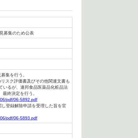
意見募集のため公表
見募集を行う。
Aのリスク評価書及びその他関連文書も
しているが、連邦食品医薬品化粧品法
、最終決定を行う。
06/pdf/06-5892.pdf
関し登録解除申請を受理した旨を官
06/pdf/06-5893.pdf