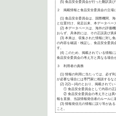
(5) 食品安全委員会が行った翻訳及
２ 掲載情報と食品安全委員会の立場
(1) 食品安全委員会は、国際機関、
と位置付け、発足以来、本データベー
(2) 本データベースは、海外の評価
おらず、具体的には、その正誤及び真
(3) 本来は、収集された情報に対し
の内容を確認・検証し、食品安全委員
す。
(4) このため、掲載されている情報
食品安全委員会の考え方と異なる場合
３ 利用者の責務
(1) 情報の利用に当たっては、必ず
が必要な場合には専門家に相談するな
(2) 2(2)～(4)のとおり、掲載されて
① 食品安全委員会として内容の正
② 食品安全委員会の考え方とは異な
報を直接、当該情報発信者のルールに
(3) 情報発信元の情報に誤り等があ
こと。