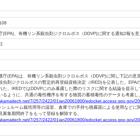
108
(EPA)、有機リン系殺虫剤ジクロルボス（DDVP)に関する通知2報を
日
庁(EPA)は、有機リン系殺虫剤ジクロルボス（DDVP)に関し下記の意
殺虫剤ジクロルボスの暫定的再登録資格決定（IRED)を公表した。EP
れた。IREDではDDVPにのみ暴露した際のリスクに関する結論を提示
いるように、共通の毒性機序を有する物質の蓄積毒性のデータも考慮し
.akamaitech.net/7/257/2422/01jan20061800/edocket.access.gpo.gov/20
マッシュルーム栽培用等の温室、倉庫での手持ち噴霧器による使用などに
見募集期間終了をもって登録を解除する。
.akamaitech.net/7/257/2422/01jan20061800/edocket.access.gpo.gov/20