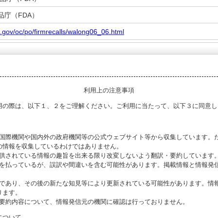
品庁（FDA）
a.gov/oc/po/firmrecalls/walong06_06.html
利用上の注意事項
用の際は、以下１、２をご理解ください。ご利用に当たって、以下３に同意し
る国際機関や国内外の政府機関等の公式ウェブサイト等から収集しています。
の情報を収集しているわけではありません。
提供されている情報の趣旨を出来る限り改変しないよう翻訳・要約しています
意を払っているが、誤訳や間違いを含む可能性があります。掲載情報と情報発
のであり、その後の新たな知見等により更新されている可能性があります。情報
ります。
び要約内容について、情報発信元の機関に確認は行っておりません。
について