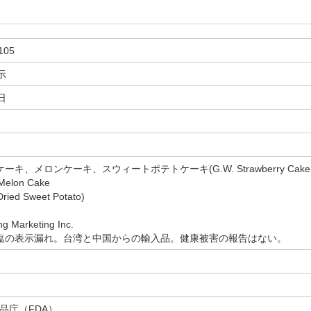
105
示
日
ケーキ、メロンケーキ、スウィートポテトケーキ(G.W. Strawberry Cake
Melon Cake
 Dried Sweet Potato)
 Marketing Inc.
硫酸塩の表示漏れ。台湾と中国からの輸入品。健康被害の報告はない。
品庁（FDA）