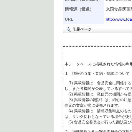
情報源（報道）
米国食品医薬
URL
http://www.fd
印刷ページ
本データベースに掲載された情報の利
１ 情報の収集・要約・翻訳について
(1) 掲載情報は、食品安全に関係す
し、また各機関が公表しているすべて
(2) 掲載情報は、発信元の機関から
(3) 掲載情報の翻訳には、細心の注
信元の文章が常に優先されます。
(4) 掲載情報は、情報収集時点のも
は、リンク切れとなっている場合があ
(5) 食品安全委員会が行った翻訳及
２ 掲載情報と食品安全委員会の立場