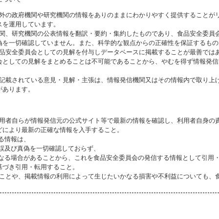
海外の政府機関や研究機関の情報をありのままにわかりやすく提供することが
スを運用しています。
機関、研究機関の公表情報を翻訳・要約・集約したものであり、食品安全委員
偽を一切確認していません。また、科学的な観点からの正確性を保証するもの
食品安全委員会としての見解を付与しデータベースに掲載することが最善では
会としての見解をまとめることは不可能であることから、やむを得ず情報発信
に記載されている意見・見解・主張は、情報発信機関又はその情報内で取り上
があります。
利用者自らが情報発信元の公式サイト等で最新の情報を確認し、利用者自身の
どにより最新の正確な情報を入手すること。
いる情報は、
誤及び真偽を一切確認しておらず、
る場合があることから、これを食品安全委員会の発信する情報として引用・
基づき引用・転用すること。
ることや、掲載情報の利用によって生じたいかなる損害や不利益についても、