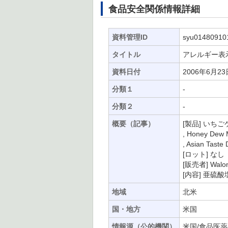
食品安全関係情報詳細
資料管理ID
syu01480910
タイトル
アレルギー表
資料日付
2006年6月23
分類１
-
分類２
-
概要（記事）
[製品] いちご
, Honey Dew 
, Asian Taste
[ロット] なし
[販売者] Walong
[内容] 亜
地域
北米
国・地方
米国
情報源（公的機関）
米国/食品医薬