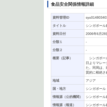
食品安全関係情報詳細
資料管理ID
syu01480340
タイトル
シンガポール
資料日付
2006年6月28
分類１
-
分類２
-
概要（記事）
シンガポール
日よりマレー
た。同局は、
質的に根絶さ
地域
アジア
国・地方
シンガポール
情報源（公的機関）
シンガポール農
情報源（報道）
シンガポール農