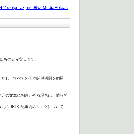
0441/selperakjune06weMediaReleas
たものとみなします。
ただし、すべての国や関係機関を網羅
。
信元の文章に相違がある場合は、情報発
元のURLや記事内のリンクについて