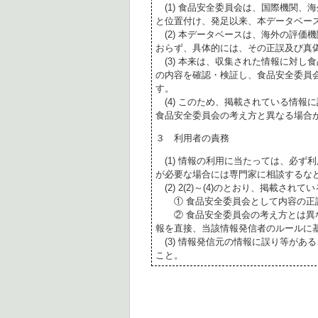
(1) 食品安全委員会は、国際機関、
と位置付け、発足以来、本データベー
(2) 本データベースは、海外の評価
おらず、具体的には、その正誤及び真
(3) 本来は、収集された情報に対し
の内容を確認・検証し、食品安全委員
す。
(4) このため、掲載されている情報
食品安全委員会の考え方と異なる場合
３ 利用者の責務
(1) 情報の利用に当たっては、必ず
が必要な場合には専門家に相談するな
(2) 2(2)～(4)のとおり、掲載されて
① 食品安全委員会として内容の正
② 食品安全委員会の考え方とは異な
報を直接、当該情報発信者のルールに
(3) 情報発信元の情報に誤り等があ
こと。