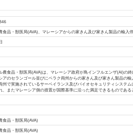
346
農食品・獣医局(AVA)、マレーシアからの家きん及び家きん製品の輸入
日
農食品・獣医局(AVA)は、マレーシア政府が鳥インフルエンザ(AI)の終
シアのセランゴール並びにペラク両州からの家きん及び家きん製品の輸
両州で実施されているサーベイランス及びバイオセキュリティシステムに
れ、またマレーシア側の措置が国際基準に沿った満足できるものである
食品・獣医局(AVA)
食品・獣医局(AVA)