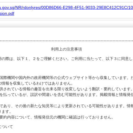
va.gov.sg/NR/rdonlyres/00D86D66-E298-4F51-9033-29E8C412C91C/1
sion.pdf
利用上の注意事項
用の際は、以下１、２をご理解ください。ご利用に当たって、以下３に同意し
る国際機関や国内外の政府機関等の公式ウェブサイト等から収集しています。
の情報を収集しているわけではありません。
提供されている情報の趣旨を出来る限り改変しないよう翻訳・要約しています
意を払っているが、誤訳や間違いを含む可能性があります。掲載情報と情報発
のであり、その後の新たな知見等により更新されている可能性があります。情報
ります。
び要約内容について、情報発信元の機関に確認は行っておりません。
について