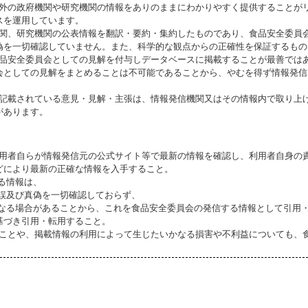
海外の政府機関や研究機関の情報をありのままにわかりやすく提供することが
スを運用しています。
機関、研究機関の公表情報を翻訳・要約・集約したものであり、食品安全委員
偽を一切確認していません。また、科学的な観点からの正確性を保証するもの
食品安全委員会としての見解を付与しデータベースに掲載することが最善では
会としての見解をまとめることは不可能であることから、やむを得ず情報発信
に記載されている意見・見解・主張は、情報発信機関又はその情報内で取り上
があります。
利用者自らが情報発信元の公式サイト等で最新の情報を確認し、利用者自身の
どにより最新の正確な情報を入手すること。
いる情報は、
誤及び真偽を一切確認しておらず、
る場合があることから、これを食品安全委員会の発信する情報として引用・
基づき引用・転用すること。
ることや、掲載情報の利用によって生じたいかなる損害や不利益についても、