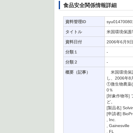
食品安全関係情報詳細
資料管理ID
syu01470080
タイトル
米国環境保護
資料日付
2006年6月9
分類１
-
分類２
-
概要（記事）
米国環境保護
し、2006
①微生物農薬(除
0％
[対象作物等
ど。
[製品名] Solvin
[申請者] BioPr
, Inc.
, Gainesville
, FL