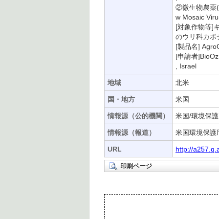
②微生物農薬(殺
w Mosaic Viru
[対象作物等
のウリ科カボ
[製品名] AgroG
[申請者]BioOz B
, Israel
地域
北米
国・地方
米国
情報源（公的機関）
米国/環境保護
情報源（報道）
米国環境保護庁
URL
http://a257.g
印刷ページ