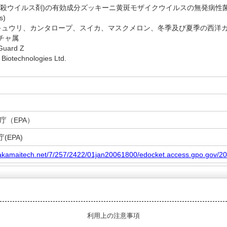
ウイルス剤)の有効成分ズッキーニ黄斑モザイクウイルスの無発病性菌株(Avirulent S
s)
]キュウリ、カンタロープ、スイカ、マスクメロン、冬季及び夏季の西洋
チャ属
uard Z
iotechnologies Ltd.
庁（EPA）
(EPA)
.akamaitech.net/7/257/2422/01jan20061800/edocket.access.gpo.gov/20
利用上の注意事項