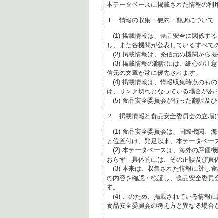
本データベースに掲載された情報の利
１ 情報の収集・要約・翻訳について
(1) 掲載情報は、食品安全に関係す
し、また各機関が公表しているすべて
(2) 掲載情報は、発信元の機関から
(3) 掲載情報の翻訳には、細心の注
信元の文章が常に優先されます。
(4) 掲載情報は、情報収集時点のも
は、リンク切れとなっている場合があ
(5) 食品安全委員会が行った翻訳及
２ 掲載情報と食品安全委員会の立場
(1) 食品安全委員会は、国際機関、
と位置付け、発足以来、本データベー
(2) 本データベースは、海外の評価
おらず、具体的には、その正誤及び真
(3) 本来は、収集された情報に対し
の内容を確認・検証し、食品安全委員
す。
(4) このため、掲載されている情報
食品安全委員会の考え方と異なる場合