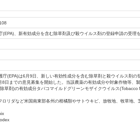
108
庁(EPA)、新有効成分を含む除草剤及び殺ウイルス剤の登録申請の受理
日
庁(EPA)は6月9日、新しい有効性成分を含む除草剤と殺ウイルス剤
年8月8日までの意見募集を開始した。当該農薬の有効成分や対象作物等、
草剤)の有効成分タバコマイルドグリーンモザイクウイルス(Tobacco Mild Gree
] フロリダなど米国南東部各州の柑橘類やサトウキビ、放牧地、牧草地
ix
odex