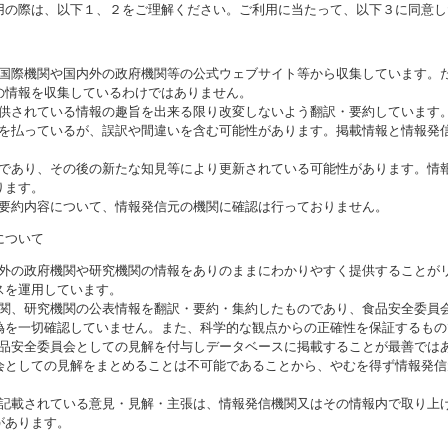
用の際は、以下１、２をご理解ください。ご利用に当たって、以下３に同意し
る国際機関や国内外の政府機関等の公式ウェブサイト等から収集しています。
の情報を収集しているわけではありません。
提供されている情報の趣旨を出来る限り改変しないよう翻訳・要約しています
意を払っているが、誤訳や間違いを含む可能性があります。掲載情報と情報発
のであり、その後の新たな知見等により更新されている可能性があります。情報
ります。
び要約内容について、情報発信元の機関に確認は行っておりません。
について
海外の政府機関や研究機関の情報をありのままにわかりやすく提供することが
スを運用しています。
機関、研究機関の公表情報を翻訳・要約・集約したものであり、食品安全委員
偽を一切確認していません。また、科学的な観点からの正確性を保証するもの
食品安全委員会としての見解を付与しデータベースに掲載することが最善では
会としての見解をまとめることは不可能であることから、やむを得ず情報発信
に記載されている意見・見解・主張は、情報発信機関又はその情報内で取り上
があります。