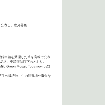
を公表し、意見募集
の登録申請を受理した旨を官報で公表
製品名、申請者は以下のとおり。
n Mosaic Tobamovirus)2
、芝生の栽培地、牛の飼養場や畜舎な